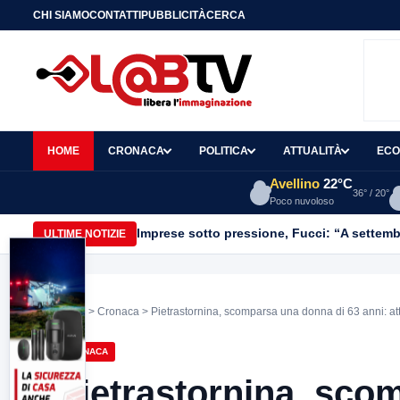
CHI SIAMO
CONTATTI
PUBBLICITÀ
CERCA
HOME
CRONACA
POLITICA
ATTUALITÀ
ECO
Avellino
22°C
36° / 20°
Poco nuvoloso
Imprese sotto pressione, Fucci: “A settemb
ULTIME NOTIZIE
Home
>
Cronaca
> Pietrastornina, scomparsa una donna di 63 anni: atti
CRONACA
Pietrastornina, sco