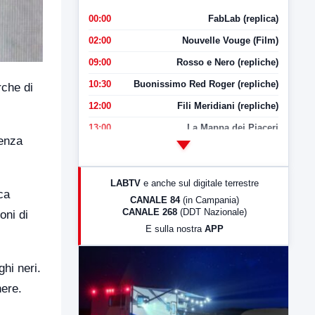
00:00
FabLab (replica)
02:00
Nouvelle Vouge (Film)
09:00
Rosso e Nero (repliche)
10:30
Buonissimo Red Roger (repliche)
rche di
12:00
Fili Meridiani (repliche)
13:00
La Mappa dei Piaceri
senza
14:00
LabNews
17:00
LabNews (replica)
LABTV
e anche sul digitale terrestre
18:30
Di Faccia e di Profilo (repliche)
ca
CANALE 84
(in Campania)
CANALE 268
(DDT Nazionale)
oni di
19:30
LabNews (Diretta)
E sulla nostra
APP
21:00
Free Sport
23:00
LabNews (replica)
hi neri.
nere.