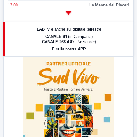
13:00
La Mappa dei Piaceri
14:00
LabNews
17:00
LabNews (replica)
LABTV
e anche sul digitale terrestre
18:30
Di Faccia e di Profilo (repliche)
CANALE 84
(in Campania)
CANALE 268
(DDT Nazionale)
19:30
LabNews (Diretta)
E sulla nostra
APP
21:00
Free Sport
23:00
LabNews (replica)