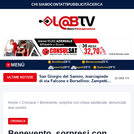
CHI SIAMO
CONTATTI
PUBBLICITÀ
CERCA
Avellino
28°C
Benevento
25°C
MENÙ
+
Caserta
28°C
Napoli
29°C
Salerno
29°C
San Giorgio del Sannio, marciapiede
ULTIME NOTIZIE
16 ORE FA
di via Falcone e Borsellino: Zampetti e
Lombardi replicano alle polemiche
Home
>
Cronaca
> Benevento, sorpresi con chiavi adulterate: denunciati
due uomini
CRONACA
Benevento, sorpresi con