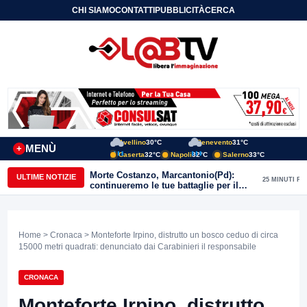
CHI SIAMO
CONTATTI
PUBBLICITÀ
CERCA
Avellino
30°C
Benevento
31°C
MENÙ
+
Caserta
32°C
Napoli
32°C
Salerno
33°C
Morte Costanzo, Marcantonio(Pd):
ULTIME NOTIZIE
25 MINUTI FA
continueremo le tue battaglie per il
Sannio
Home
>
Cronaca
> Monteforte Irpino, distrutto un bosco ceduo di circa
15000 metri quadrati: denunciato dai Carabinieri il responsabile
CRONACA
Monteforte Irpino, distrutto