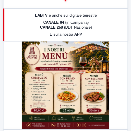
14:00
LabNews
17:00
LabNews (replica)
LABTV
e anche sul digitale terrestre
18:30
Di Faccia e di Profilo (repliche)
CANALE 84
(in Campania)
CANALE 268
(DDT Nazionale)
19:30
LabNews (Diretta)
E sulla nostra
APP
21:00
Free Sport
23:00
LabNews (replica)