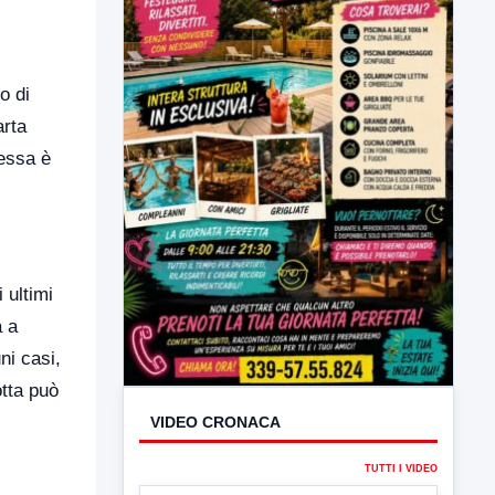
o di
arta
tessa è
VIDEO CRONACA
 ultimi
TUTTI I VIDEO
a a
ni casi,
otta può
▶