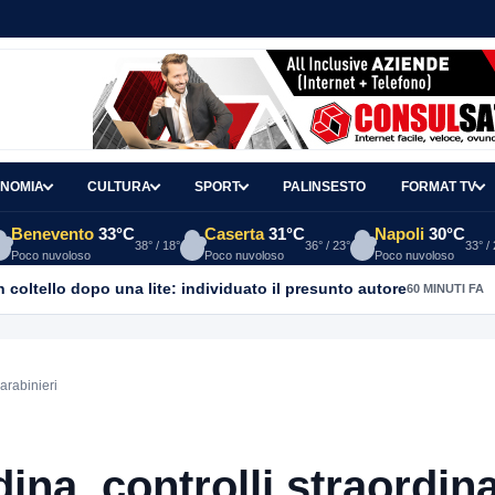
NOMIA
CULTURA
SPORT
PALINSESTO
FORMAT TV
Benevento
33°C
Caserta
31°C
Napoli
30°C
38° / 18°
36° / 23°
33° /
Poco nuvoloso
Poco nuvoloso
Poco nuvoloso
coltello dopo una lite: individuato il presunto autore
60 MINUTI FA
arabinieri
ina, controlli straordina