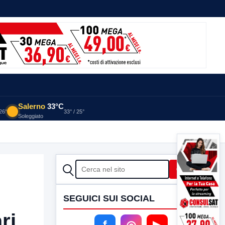
Salerno
33°C
 26°
33° / 25°
Soleggiato
CERCA
Cerca
SEGUICI SUI SOCIAL
ri
f
◎
▶