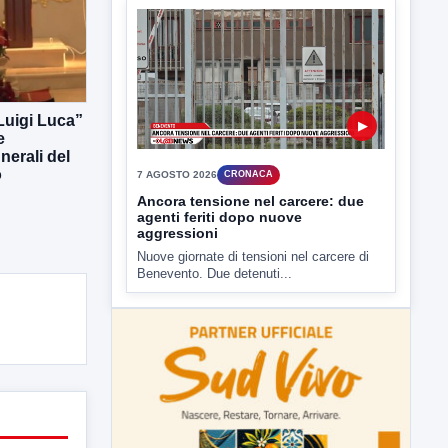
7 AGOSTO 2026
CRONACA
Ancora tensione nel carcere: due
agenti feriti dopo nuove
aggressioni
Nuove giornate di tensioni nel carcere di
 Luigi Luca”
Benevento. Due detenuti...
e
erali del
o