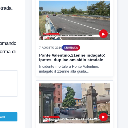
7 AGOSTO 2026
CRONACA
Strada,
Ponte Valentino,21enne indagato:
ipotesi duplice omicidio stradale
Incidente mortale a Ponte Valentino,
indagato il 21enne alla guida...
 Comando
forma di
▶
7 AGOSTO 2026
CRONACA
Malore o aggressione? Sarà
l'autopsia a chiarire il giallo di Villa
Adriana
Sarà affidato con ogni probabilità all'inizio
della prossima settimana l'incarico...
ram