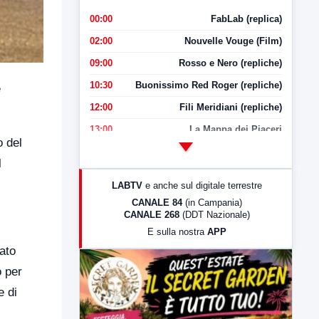
00:00
FabLab (replica)
02:00
Nouvelle Vouge (Film)
09:00
Rosso e Nero (repliche)
10:30
Buonissimo Red Roger (repliche)
e
12:00
Fili Meridiani (repliche)
13:00
La Mappa dei Piaceri
o del
14:00
LabNews
l
17:00
LabNews (replica)
LABTV
e anche sul digitale terrestre
18:30
Di Faccia e di Profilo (repliche)
CANALE 84
(in Campania)
CANALE 268
(DDT Nazionale)
19:30
LabNews (Diretta)
E sulla nostra
APP
21:00
Free Sport
dato
23:00
LabNews (replica)
o per
e di