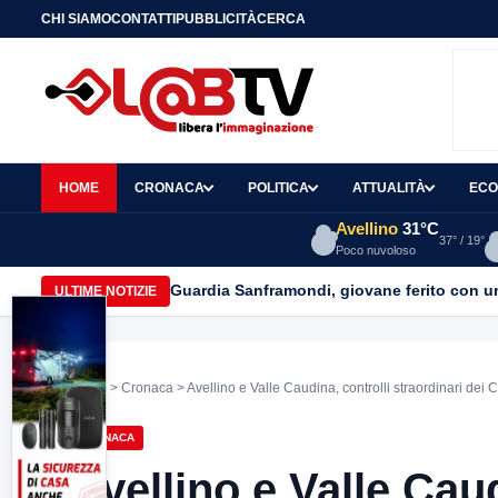
CHI SIAMO
CONTATTI
PUBBLICITÀ
CERCA
HOME
CRONACA
POLITICA
ATTUALITÀ
ECO
Avellino
31°C
37° / 19°
Poco nuvoloso
Guardia Sanframondi, giovane ferito con un 
ULTIME NOTIZIE
Home
>
Cronaca
> Avellino e Valle Caudina, controlli straordinari dei C
CRONACA
Avellino e Valle Caud