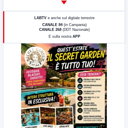
14:00
LabNews
17:00
LabNews (replica)
LABTV
e anche sul digitale terrestre
18:30
Di Faccia e di Profilo (repliche)
CANALE 84
(in Campania)
CANALE 268
(DDT Nazionale)
19:30
LabNews (Diretta)
E sulla nostra
APP
21:00
Free Sport
23:00
LabNews (replica)