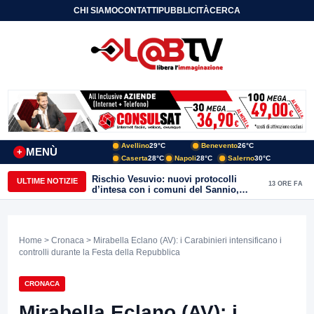
CHI SIAMO
CONTATTI
PUBBLICITÀ
CERCA
Avellino
29°C
Benevento
26°C
MENÙ
+
Caserta
28°C
Napoli
28°C
Salerno
30°C
Rischio Vesuvio: nuovi protocolli
ULTIME NOTIZIE
13 ORE FA
d’intesa con i comuni del Sannio,
firmato il protocollo con Arpaise
Home
>
Cronaca
> Mirabella Eclano (AV): i Carabinieri intensificano i
controlli durante la Festa della Repubblica
CRONACA
Mirabella Eclano (AV): i