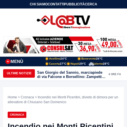
CHI SIAMO
CONTATTI
PUBBLICITÀ
CERCA
Avellino
24°C
Benevento
26°C
MENÙ
+
Caserta
27°C
Napoli
29°C
Salerno
28°C
San Giorgio del Sannio, marciapiede
ULTIME NOTIZIE
4 ORE FA
di via Falcone e Borsellino: Zampetti e
Lombardi replicano alle polemiche
Home
>
Cronaca
> Incendio nei Monti Picentini, divieto di dimora per un
allevatore di Chiusano San Domenico
CRONACA
Incendio nei Monti Picentini,