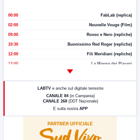
00:00
FabLab (replica)
02:00
Nouvelle Vouge (Film)
09:00
Rosso e Nero (repliche)
10:30
Buonissimo Red Roger (repliche)
12:00
Fili Meridiani (repliche)
13:00
La Mappa dei Piaceri
14:00
LabNews
17:00
LabNews (replica)
LABTV
e anche sul digitale terrestre
18:30
Di Faccia e di Profilo (repliche)
CANALE 84
(in Campania)
CANALE 268
(DDT Nazionale)
19:30
LabNews (Diretta)
E sulla nostra
APP
21:00
Free Sport
23:00
LabNews (replica)