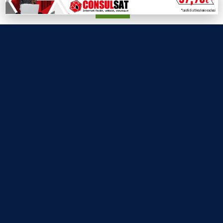
Accetta
Labtv.net è un prodotto Consulservice S.r.l.
Labtv.net è il sito ufficiale del canale televisivo di Lab Tv canale 84
del digitale terrestre Regione Campania
Sede legale: Via Chiaio, 5 - 83010 – Torrioni (AV)
P.IVA 02757950643
Oscr. R.E.A. AV N.181151
Editore: Consulservice S.r.l.
Testata giornalistica Reg. Trib. di Benevento
n. 244 del 26.02.2015
Direttore Responsabile Dott.ssa Oliviero Antonella
Contatti: 0824.337274 – 327.7390733
redazione@labtv.net