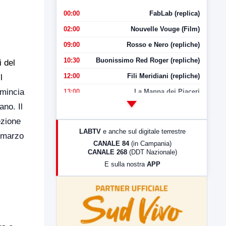
00:00
FabLab (replica)
02:00
Nouvelle Vouge (Film)
09:00
Rosso e Nero (repliche)
10:30
Buonissimo Red Roger (repliche)
i del
12:00
Fili Meridiani (repliche)
l
omincia
13:00
La Mappa dei Piaceri
ano. Il
14:00
LabNews
ezione
17:00
LabNews (replica)
LABTV
e anche sul digitale terrestre
2 marzo
18:30
Di Faccia e di Profilo (repliche)
CANALE 84
(in Campania)
CANALE 268
(DDT Nazionale)
19:30
LabNews (Diretta)
E sulla nostra
APP
21:00
Free Sport
23:00
LabNews (replica)