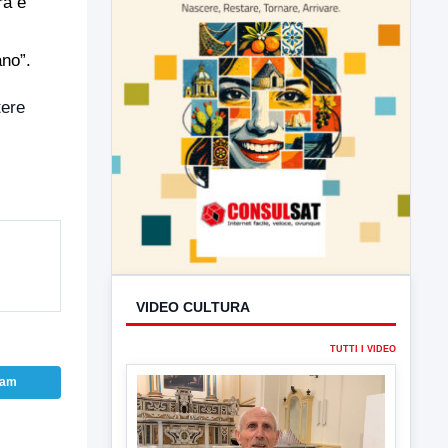
ra e
ano”.
tere
VIDEO CULTURA
TUTTI I VIDEO
ram