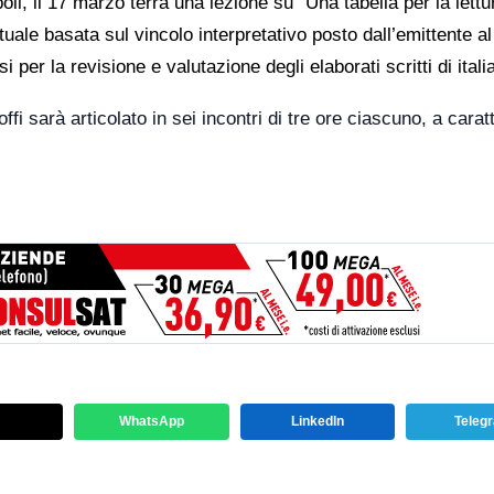
li, il 17 marzo terrà una lezione su “Una tabella per la lettu
stuale basata sul vincolo interpretativo posto dall’emittente al
per la revisione e valutazione degli elaborati scritti di itali
i sarà articolato in sei incontri di tre ore ciascuno, a carat
WhatsApp
LinkedIn
Teleg