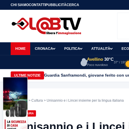
CHI SIAMO
CONTATTI
PUBBLICITÀ
CERCA
HOME
CRONACA
POLITICA
ATTUALITÀ
ECO
Avellino
30°C
37° / 19°
Poco nuvoloso
Guardia Sanframondi, giovane ferito con un 
ULTIME NOTIZIE
Home
>
Cultura
> Unisannio e i Lincei insieme per la lingua italiana
CULTURA
Unisannio e i Lincei