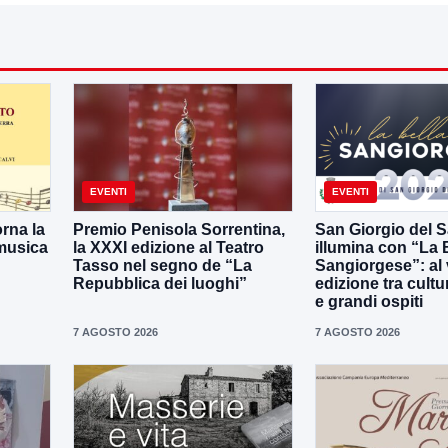
EVENTI
EVENTI
orna la
Premio Penisola Sorrentina,
San Giorgio del S
 musica
la XXXI edizione al Teatro
illumina con “La 
Tasso nel segno de “La
Sangiorgese”: al vi
Repubblica dei luoghi”
edizione tra cult
e grandi ospiti
7 AGOSTO 2026
7 AGOSTO 2026