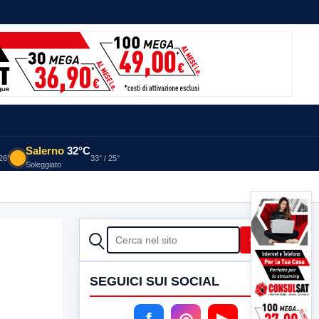
Salerno
32°C
 26°
33° / 25°
Soleggiato
CERCA
Cerca
SEGUICI SUI SOCIAL
f
◎
▶