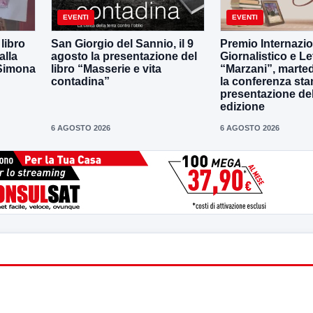
EVENTI
EVENTI
 libro
San Giorgio del Sannio, il 9
Premio Internazi
alla
agosto la presentazione del
Giornalistico e Le
 Simona
libro “Masserie e vita
“Marzani”, marted
contadina”
la conferenza st
presentazione del
edizione
6 AGOSTO 2026
6 AGOSTO 2026