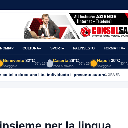
NOMIA
CULTURA
SPORT
PALINSESTO
FORMAT TV
Benevento
32°C
Caserta
29°C
Napoli
30°C
38° / 18°
36° / 23°
33° /
Soleggiato
Poco nuvoloso
Soleggiato
coltello dopo una lite: individuato il presunto autore
1 ORA FA
 insieme per la lingua