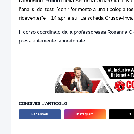
Domenico
Proietti
della Seconda Università di Napo
l’analisi dei testi (con riferimento a una tipologia te
ricevente)”e il
14 aprile su
“La scheda Crusca-Invalsi 
Il corso coordinato dalla professoressa Rosanna Cioff
prevalentemente laboratoriale.
CONDIVIDI L'ARTICOLO
Facebook
Instagram
X