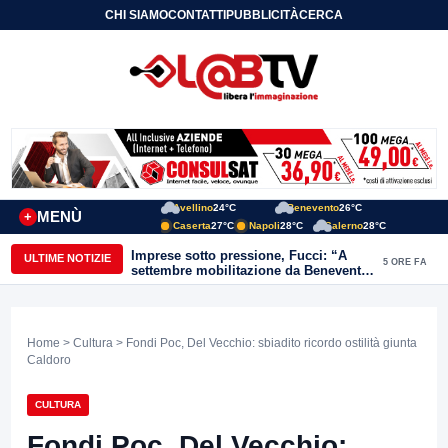
CHI SIAMO
CONTATTI
PUBBLICITÀ
CERCA
Avellino
24°C
Benevento
26°C
MENÙ
+
Caserta
27°C
Napoli
28°C
Salerno
28°C
Imprese sotto pressione, Fucci: “A
ULTIME NOTIZIE
5 ORE FA
settembre mobilitazione da Benevento
e Avellino”
Home
>
Cultura
> Fondi Poc, Del Vecchio: sbiadito ricordo ostilità giunta
Caldoro
CULTURA
Fondi Poc, Del Vecchio: