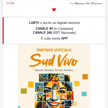
13:00
La Mappa dei Piaceri
14:00
LabNews
17:00
LabNews (replica)
LABTV
e anche sul digitale terrestre
18:30
Di Faccia e di Profilo (repliche)
CANALE 84
(in Campania)
CANALE 268
(DDT Nazionale)
19:30
LabNews (Diretta)
E sulla nostra
APP
21:00
Free Sport
23:00
LabNews (replica)