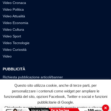
Video Cronaca
Video Politica
Video Attualità
Video Economia
Video Cultura
Video Sport
Video Tecnologie
Video Curiosità
Video
PUBBLICITÀ
Richiesta pubblicazione articoli/banner
Questo sito utilizza cookie, anche di terze parti, per
SEGUICI SUI SOCIAL
personalizzare i contenuti come widget per ampliare le
funzionalità del sito, opzioni Facebook, Twitter e social e funzioni
f
◎
▶
pubblicitarie di Google.
Facebook
Instagram
YouTube
×
Chiudendo questo banner, scorrendo questa pagina o cliccando