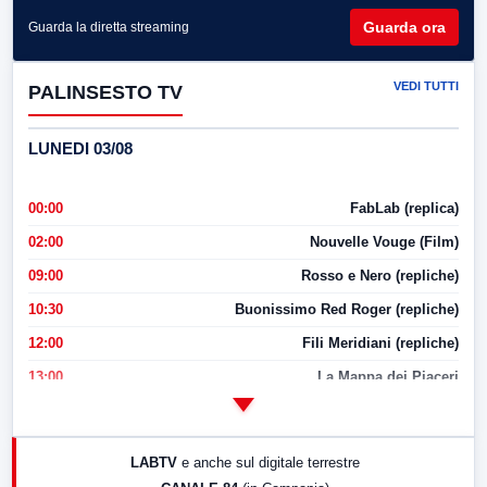
Guarda ora
Guarda la diretta streaming
VEDI TUTTI
PALINSESTO TV
LUNEDI 03/08
00:00
FabLab (replica)
02:00
Nouvelle Vouge (Film)
09:00
Rosso e Nero (repliche)
10:30
Buonissimo Red Roger (repliche)
12:00
Fili Meridiani (repliche)
13:00
La Mappa dei Piaceri
14:00
LabNews
17:00
LabNews (replica)
LABTV
e anche sul digitale terrestre
18:30
Di Faccia e di Profilo (repliche)