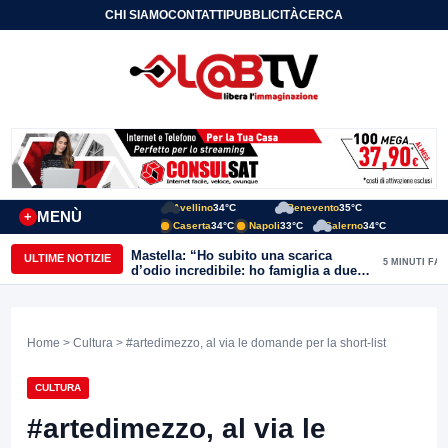
CHI SIAMO
CONTATTI
PUBBLICITÀ
CERCA
Avellino
34°C
Benevento
35°C
MENÙ
+
Caserta
34°C
Napoli
33°C
Salerno
34°C
Mastella: “Ho subito una scarica
ULTIME NOTIZIE
5 MINUTI FA
d’odio incredibile: ho famiglia a due
passi dal Calore”
Home
>
Cultura
> #artedimezzo, al via le domande per la short-list
CULTURA
#artedimezzo, al via le