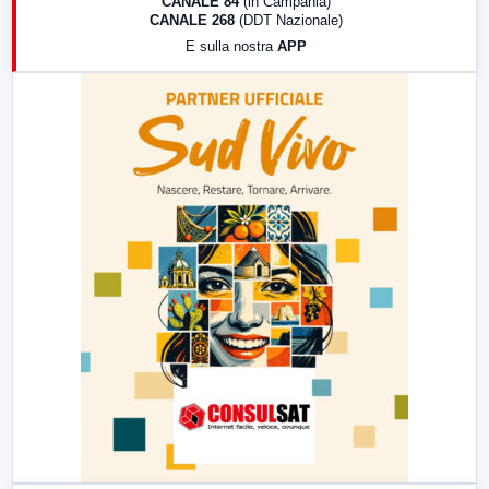
CANALE 84
(in Campania)
CANALE 268
(DDT Nazionale)
19:30
LabNews (Diretta)
E sulla nostra
APP
21:00
Free Sport
23:00
LabNews (replica)