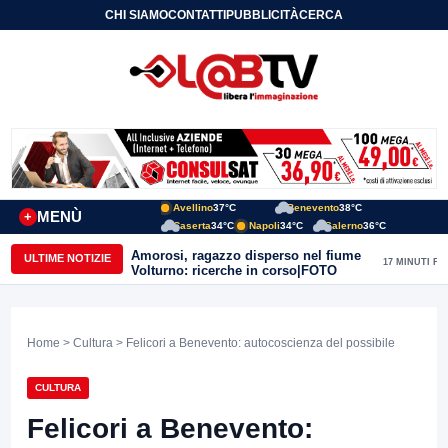
CHI SIAMO
CONTATTI
PUBBLICITÀ
CERCA
Avellino
37°C
Benevento
38°C
MENÙ
+
Caserta
34°C
Napoli
34°C
Salerno
36°C
Amorosi, ragazzo disperso nel fiume
ULTIME NOTIZIE
17 MINUTI FA
Volturno: ricerche in corso|FOTO
Home
>
Cultura
> Felicori a Benevento: autocoscienza del possibile
CULTURA
Felicori a Benevento: