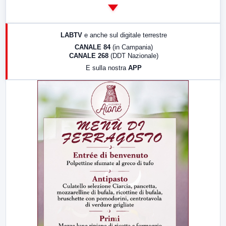
14:00
LabNews
17:00
LabNews (replica)
LABTV
e anche sul digitale terrestre
18:30
Di Faccia e di Profilo (repliche)
CANALE 84
(in Campania)
CANALE 268
(DDT Nazionale)
19:30
LabNews (Diretta)
E sulla nostra
APP
21:00
Free Sport
23:00
LabNews (replica)