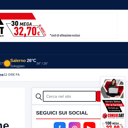
Salerno
26°C
 27°
34° / 26°
Soleggiato
he
12 ORE FA
CERCA
Cerca
SEGUICI SUI SOCIAL
me
f
◎
▶