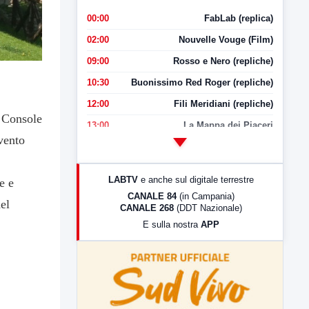
00:00
FabLab (replica)
02:00
Nouvelle Vouge (Film)
09:00
Rosso e Nero (repliche)
10:30
Buonissimo Red Roger (repliche)
12:00
Fili Meridiani (repliche)
, Console
13:00
La Mappa dei Piaceri
evento
14:00
LabNews
17:00
LabNews (replica)
LABTV
e anche sul digitale terrestre
e e
18:30
Di Faccia e di Profilo (repliche)
CANALE 84
(in Campania)
el
CANALE 268
(DDT Nazionale)
19:30
LabNews (Diretta)
E sulla nostra
APP
21:00
Free Sport
23:00
LabNews (replica)