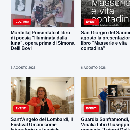
CULTURA
EVENTI
Montella| Presentato il libro
San Giorgio del Sannio,
di poesia “Illuminata dalla
agosto la presentazio
luna”, opera prima di Simona
libro “Masserie e vita
Delli Bovi
contadina”
6 AGOSTO 2026
6 AGOSTO 2026
EVENTI
EVENTI
Sant’Angelo dei Lombardi, il
Guardia Sanframondi,
Festival Umani come
Vinalia Libri Giusepp
laboratorio sul sociale
presenta “I giorni Dell