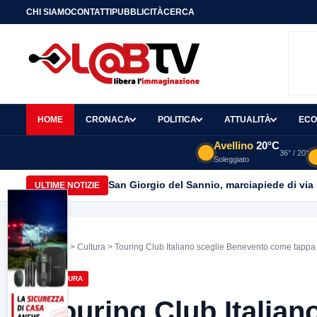
CHI SIAMO
CONTATTI
PUBBLICITÀ
CERCA
HOME
CRONACA
POLITICA
ATTUALITÀ
ECO
Avellino
20°C
36° / 20°
Soleggiato
San Giorgio del Sannio, marciapiede di via
ULTIME NOTIZIE
Home
>
Cultura
> Touring Club Italiano sceglie Benevento come tappa d
CULTURA
Touring Club Italia