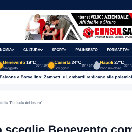
NOMIA
CULTURA
SPORT
PALINSESTO
FORMAT TV
Benevento
19°C
Caserta
24°C
Napoli
27°C
38° / 19°
35° / 24°
33° /
Soleggiato
Soleggiato
Poco nuvoloso
 Falcone e Borsellino: Zampetti e Lombardi replicano alle polemic
ella ‘Penisola del tesoro’
no sceglie Benevento co