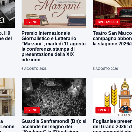
EVENTI
SPETTACOLO
 il 9
Premio Internazionale
Teatro San Marco, 
ne del
Giornalistico e Letterario
campagna abbon
“Marzani”, martedì 11 agosto
la stagione 2026/
la conferenza stampa di
presentazione della XIX
edizione
6 AGOSTO 2026
5 AGOSTO 2026
EVENTI
EVENTI
 a
Guardia Sanframondi (Bn): si
Foglianise presen
e Leone
accende nel segno dei
del Grano 2026: da
a
“Sostegni” la 33ª edizione
una comunità che