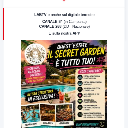
14:00
LabNews
17:00
LabNews (replica)
LABTV
e anche sul digitale terrestre
18:30
Di Faccia e di Profilo (repliche)
CANALE 84
(in Campania)
CANALE 268
(DDT Nazionale)
19:30
LabNews (Diretta)
E sulla nostra
APP
21:00
Free Sport
23:00
LabNews (replica)