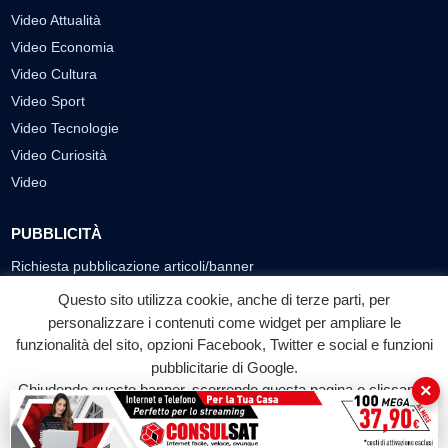
Video Attualità
Video Economia
Video Cultura
Video Sport
Video Tecnologie
Video Curiosità
Video
PUBBLICITÀ
Richiesta pubblicazione articoli/banner
Questo sito utilizza cookie, anche di terze parti, per
SEGUICI SUI SOCIAL
personalizzare i contenuti come widget per ampliare le
f
◎
▶
funzionalità del sito, opzioni Facebook, Twitter e social e funzioni
pubblicitarie di Google.
Facebook
Instagram
YouTube
×
Chiudendo questo banner, scorrendo questa pagina o cliccando
su qualunque suo elemento acconsenti all'uso dei cookie.
© 2026 LABTV - Tutti i diritti riservati
Accetta