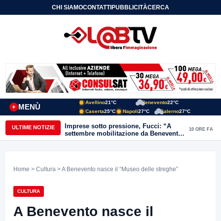
CHI SIAMO
CONTATTI
PUBBLICITÀ
CERCA
Avellino
21°C
Benevento
22°C
MENÙ
+
Caserta
25°C
Napoli
27°C
Salerno
27°C
Imprese sotto pressione, Fucci: “A
ULTIME NOTIZIE
10 ORE FA
settembre mobilitazione da Benevento
e Avellino”
Home
>
Cultura
> A Benevento nasce il “Museo delle streghe”
CULTURA
A Benevento nasce il