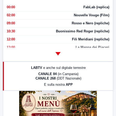
00:00
FabLab (replica)
02:00
Nouvelle Vouge (Film)
09:00
Rosso e Nero (repliche)
10:30
Buonissimo Red Roger (repliche)
12:00
Fili Meridiani (repliche)
13:00
La Mappa dei Piaceri
14:00
LabNews
17:00
LabNews (replica)
LABTV
e anche sul digitale terrestre
18:30
Di Faccia e di Profilo (repliche)
CANALE 84
(in Campania)
CANALE 268
(DDT Nazionale)
19:30
LabNews (Diretta)
E sulla nostra
APP
21:00
Free Sport
23:00
LabNews (replica)