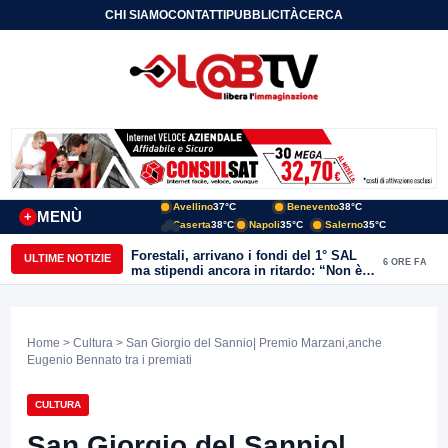
CHI SIAMO
CONTATTI
PUBBLICITÀ
CERCA
Avellino
37°C
Benevento
38°C
MENÙ
+
Caserta
38°C
Napoli
35°C
Salerno
35°C
Forestali, arrivano i fondi del 1° SAL
ULTIME NOTIZIE
6 ORE FA
ma stipendi ancora in ritardo: “Non è
più sostenibile”
Home
>
Cultura
> San Giorgio del Sannio| Premio Marzani,anche
Eugenio Bennato tra i premiati
CULTURA
San Giorgio del Sannio|