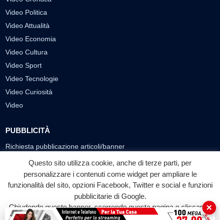
Video Politica
Video Attualità
Video Economia
Video Cultura
Video Sport
Video Tecnologie
Video Curiosità
Video
PUBBLICITÀ
Richiesta pubblicazione articoli/banner
Questo sito utilizza cookie, anche di terze parti, per
SEGUICI SUI SOCIAL
personalizzare i contenuti come widget per ampliare le
funzionalità del sito, opzioni Facebook, Twitter e social e funzioni
f
◎
▶
pubblicitarie di Google.
Facebook
Instagram
YouTube
×
Chiudendo questo banner, scorrendo questa pagina o cliccando
su qualunque suo elemento acconsenti all'uso dei cookie.