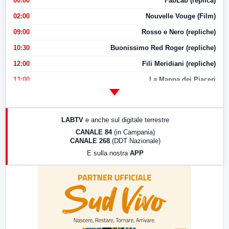
00:00
FabLab (replica)
02:00
Nouvelle Vouge (Film)
09:00
Rosso e Nero (repliche)
10:30
Buonissimo Red Roger (repliche)
12:00
Fili Meridiani (repliche)
13:00
La Mappa dei Piaceri
14:00
LabNews
17:00
LabNews (replica)
LABTV
e anche sul digitale terrestre
18:30
Di Faccia e di Profilo (repliche)
CANALE 84
(in Campania)
CANALE 268
(DDT Nazionale)
19:30
LabNews (Diretta)
E sulla nostra
APP
21:00
Free Sport
23:00
LabNews (replica)