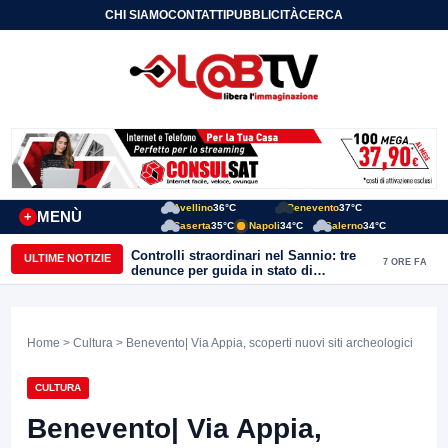
CHI SIAMO
CONTATTI
PUBBLICITÀ
CERCA
Avellino
36°C
Benevento
37°C
MENÙ
+
Caserta
35°C
Napoli
34°C
Salerno
34°C
Controlli straordinari nel Sannio: tre
ULTIME NOTIZIE
7 ORE FA
denunce per guida in stato di
ebbrezza, un arresto e 1.500 kg di
conserve sequestrate
Home
>
Cultura
> Benevento| Via Appia, scoperti nuovi siti archeologici
CULTURA
Benevento| Via Appia,