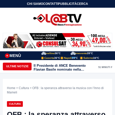
CHI SIAMO
CONTATTI
PUBBLICITÀ
CERCA
Avellino
36°C
Benevento
39°C
MENÙ
+
Caserta
36°C
Napoli
34°C
Salerno
34°C
Il Presidente di ANCE Benevento
ULTIME NOTIZIE
51 MINUTI FA
Flavian Basile nominato nella
Commissione Tecnica
“Internazionalizzazione” di
Confindustria Nazionale
Home
>
Cultura
> OFB : la speranza attraverso la musica con l’Inno di
Mameli
CULTURA
OFB : la speranza attraverso