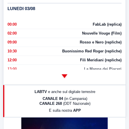
LUNEDI 03/08
00:00
FabLab (replica)
02:00
Nouvelle Vouge (Film)
09:00
Rosso e Nero (repliche)
10:30
Buonissimo Red Roger (repliche)
12:00
Fili Meridiani (repliche)
13:00
La Mappa dei Piaceri
14:00
LabNews
17:00
LabNews (replica)
LABTV
e anche sul digitale terrestre
18:30
Di Faccia e di Profilo (repliche)
CANALE 84
(in Campania)
CANALE 268
(DDT Nazionale)
19:30
LabNews (Diretta)
E sulla nostra
APP
21:00
Free Sport
23:00
LabNews (replica)