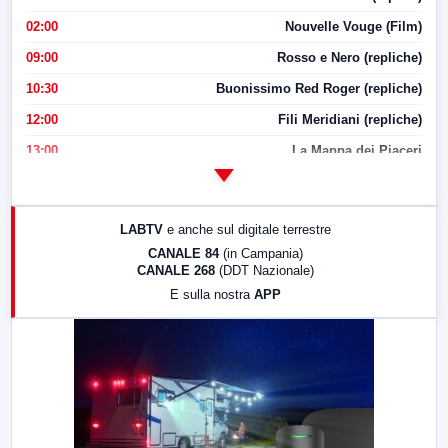
02:00
Nouvelle Vouge (Film)
09:00
Rosso e Nero (repliche)
10:30
Buonissimo Red Roger (repliche)
12:00
Fili Meridiani (repliche)
13:00
La Mappa dei Piaceri
14:00
LabNews
17:00
LabNews (replica)
LABTV
e anche sul digitale terrestre
18:30
Di Faccia e di Profilo (repliche)
CANALE 84
(in Campania)
CANALE 268
(DDT Nazionale)
19:30
LabNews (Diretta)
E sulla nostra
APP
21:00
Free Sport
23:00
LabNews (replica)