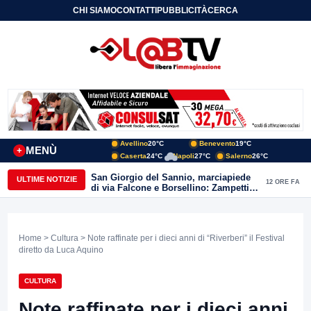
CHI SIAMO
CONTATTI
PUBBLICITÀ
CERCA
Avellino
20°C
Benevento
19°C
MENÙ
+
Caserta
24°C
Napoli
27°C
Salerno
26°C
San Giorgio del Sannio, marciapiede
ULTIME NOTIZIE
12 ORE FA
di via Falcone e Borsellino: Zampetti e
Lombardi replicano alle polemiche
Home
>
Cultura
> Note raffinate per i dieci anni di “Riverberi” il Festival
diretto da Luca Aquino
CULTURA
Note raffinate per i dieci anni