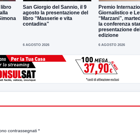
 libro
San Giorgio del Sannio, il 9
Premio Internazi
alla
agosto la presentazione del
Giornalistico e Le
 Simona
libro “Masserie e vita
“Marzani”, marted
contadina”
la conferenza st
presentazione del
edizione
6 AGOSTO 2026
6 AGOSTO 2026
sono contrassegnati
*