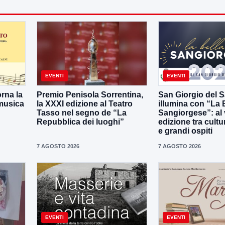
EVENTI
EVENTI
orna la
Premio Penisola Sorrentina,
San Giorgio del S
 musica
la XXXI edizione al Teatro
illumina con “La 
Tasso nel segno de “La
Sangiorgese”: al vi
Repubblica dei luoghi”
edizione tra cult
e grandi ospiti
7 AGOSTO 2026
7 AGOSTO 2026
EVENTI
EVENTI