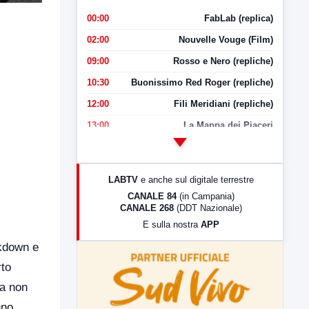
00:00
FabLab (replica)
02:00
Nouvelle Vouge (Film)
09:00
Rosso e Nero (repliche)
10:30
Buonissimo Red Roger (repliche)
12:00
Fili Meridiani (repliche)
13:00
La Mappa dei Piaceri
14:00
LabNews
17:00
LabNews (replica)
LABTV
e anche sul digitale terrestre
18:30
Di Faccia e di Profilo (repliche)
CANALE 84
(in Campania)
CANALE 268
(DDT Nazionale)
19:30
LabNews (Diretta)
E sulla nostra
APP
21:00
Free Sport
ckdown e
23:00
LabNews (replica)
rto
ma non
nno