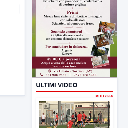
ULTIMI VIDEO
TUTTI I VIDEO
▶
7 AGOSTO 2026
SPORT BENEVENTO
Benevento Calcio: Le scelte di
Floro Flores per il debutto di Coppa
Italia
Il Benevento è pronto al debutto di Coppa
Italia. Scelte...