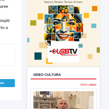
 aree
ospiti
rto a
VIDEO CULTURA
TUTTI I VIDEO
ram
▶