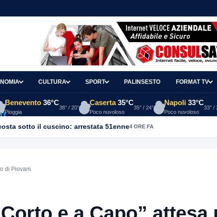
NOMIA
CULTURA
SPORT
PALINSESTO
FORMAT TV
Benevento
36°C
Caserta
35°C
Napoli
33°C
38° / 20°
35° / 24°
33° /
Pioggia
Poco nuvoloso
Poco nuvoloso
osta sotto il cuscino: arrestata 51enne
4 ORE FA
vo di Piovani
“Corto e a Capo” attesa 