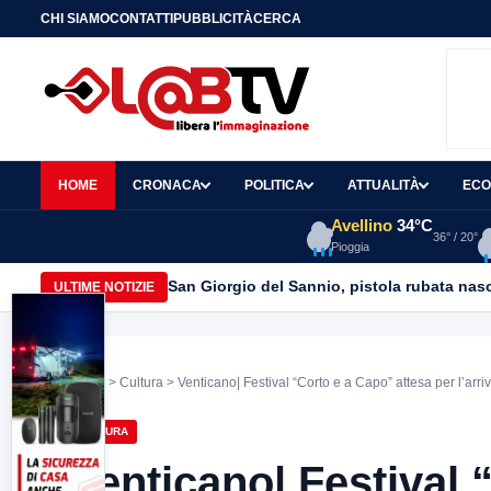
CHI SIAMO
CONTATTI
PUBBLICITÀ
CERCA
HOME
CRONACA
POLITICA
ATTUALITÀ
ECO
Avellino
34°C
36° / 20°
Pioggia
San Giorgio del Sannio, pistola rubata nasc
ULTIME NOTIZIE
Home
>
Cultura
> Venticano| Festival “Corto e a Capo” attesa per l’arri
CULTURA
Venticano| Festival 