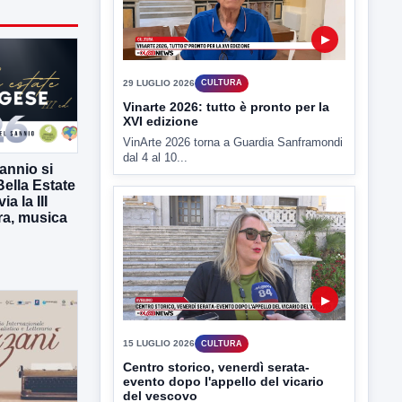
29 LUGLIO 2026
CULTURA
Vinarte 2026: tutto è pronto per la
XVI edizione
VinArte 2026 torna a Guardia Sanframondi
dal 4 al 10...
annio si
Bella Estate
a la III
ura, musica
▶
15 LUGLIO 2026
CULTURA
Centro storico, venerdì serata-
evento dopo l'appello del vicario
del vescovo
Il centro storico di Avellino comincia a
rivitalizzarsi: venerdì dalle...