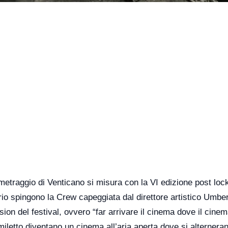
tometraggio di Venticano si misura con la VI edizione post lo
orio spingono la Crew capeggiata dal direttore artistico Umbe
ion del festival, ovvero “far arrivare il cinema dove il cine
iletto diventano un cinema all’aria aperta dove si alternera