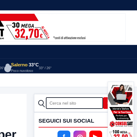
Salerno
33°C
 26°
33° / 26°
Poco nuvoloso
CERCA
Cerca
SEGUICI SUI SOCIAL
per
f
◎
▶