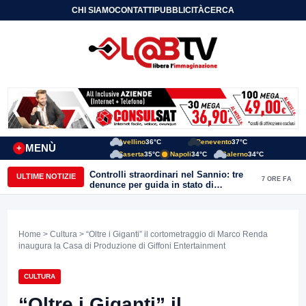
CHI SIAMO
CONTATTI
PUBBLICITÀ
CERCA
Avellino
36°C
Benevento
37°C
MENÙ
+
Caserta
35°C
Napoli
34°C
Salerno
34°C
Controlli straordinari nel Sannio: tre
ULTIME NOTIZIE
7 ORE FA
denunce per guida in stato di
ebbrezza, un arresto e 1.500 kg di
conserve sequestrate
Home
>
Cultura
> “Oltre i Giganti” il cortometraggio di Marco Renda
inaugura la Casa di Produzione di Giffoni Entertainment
CULTURA
“Oltre i Giganti” il