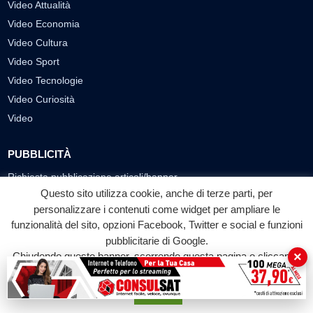
Video Attualità
Video Economia
Video Cultura
Video Sport
Video Tecnologie
Video Curiosità
Video
PUBBLICITÀ
Richiesta pubblicazione articoli/banner
Questo sito utilizza cookie, anche di terze parti, per
SEGUICI SUI SOCIAL
personalizzare i contenuti come widget per ampliare le
funzionalità del sito, opzioni Facebook, Twitter e social e funzioni
f
◎
▶
pubblicitarie di Google.
×
Chiudendo questo banner, scorrendo questa pagina o cliccando
Facebook
Instagram
YouTube
su qualunque suo elemento acconsenti all'uso dei cookie.
Accetta
© 2026 LABTV - Tutti i diritti riservati