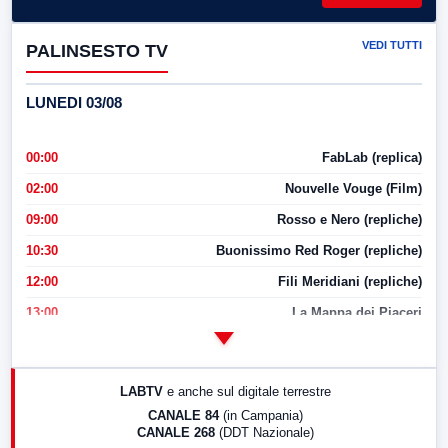
VEDI TUTTI
PALINSESTO TV
LUNEDI 03/08
00:00
FabLab (replica)
02:00
Nouvelle Vouge (Film)
09:00
Rosso e Nero (repliche)
10:30
Buonissimo Red Roger (repliche)
12:00
Fili Meridiani (repliche)
13:00
La Mappa dei Piaceri
14:00
LabNews
17:00
LabNews (replica)
LABTV
e anche sul digitale terrestre
18:30
Di Faccia e di Profilo (repliche)
CANALE 84
(in Campania)
CANALE 268
(DDT Nazionale)
19:30
LabNews (Diretta)