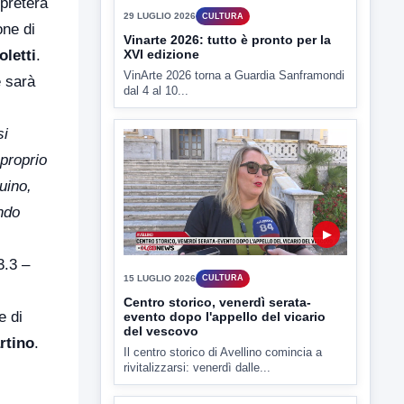
rpreterà
one di
letti
.
e sarà
▶
si
29 LUGLIO 2026
CULTURA
 proprio
Vinarte 2026: tutto è pronto per la
uino,
XVI edizione
VinArte 2026 torna a Guardia Sanframondi
ndo
dal 4 al 10...
3.3 –
e di
rtino
.
▶