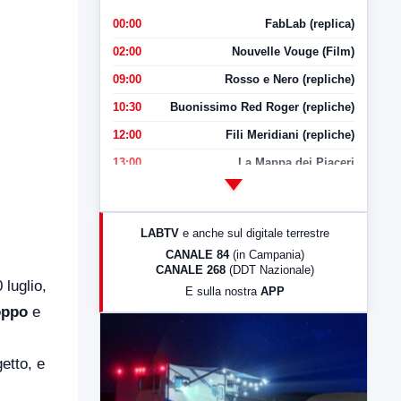
00:00
FabLab (replica)
02:00
Nouvelle Vouge (Film)
09:00
Rosso e Nero (repliche)
10:30
Buonissimo Red Roger (repliche)
12:00
Fili Meridiani (repliche)
13:00
La Mappa dei Piaceri
14:00
LabNews
17:00
LabNews (replica)
LABTV
e anche sul digitale terrestre
18:30
Di Faccia e di Profilo (repliche)
CANALE 84
(in Campania)
CANALE 268
(DDT Nazionale)
19:30
LabNews (Diretta)
luglio,
E sulla nostra
APP
21:00
Free Sport
oppo
e
23:00
LabNews (replica)
getto, e