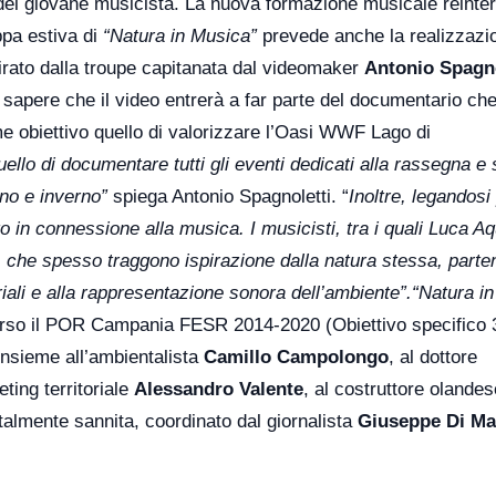
tti del giovane musicista. La nuova formazione musicale reinte
pa estiva di
“Natura in Musica”
prevede anche la realizzazi
girato dalla troupe capitanata dal videomaker
Antonio Spagno
 sapere che il video entrerà a far parte del documentario ch
e obiettivo quello di valorizzare l’Oasi WWF Lago di
ello di documentare tutti gli eventi dedicati alla rassegna e 
unno e inverno”
spiega Antonio Spagnoletti. “
Inoltre, legandosi
o in connessione alla musica. I musicisti, tra i quali Luca Aq
i, che spesso traggono ispirazione dalla natura stessa, parte
iali e alla rappresentazione sonora dell’ambiente”.
“Natura in
verso il POR Campania FESR 2014-2020 (Obiettivo specifico 
 insieme all’ambientalista
Camillo Campolongo
, al dottore
eting territoriale
Alessandro Valente
, al costruttore olandes
talmente sannita, coordinato dal giornalista
Giuseppe Di Ma