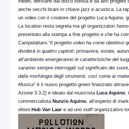
inediti, derivanti dal disco solista e da altri proge
anche vecchi brani in chiave jazz e acustica. La tap
un video con il creatore del progetto Luca Aquino, 
La location resta segreta ma gli organizzatori fanno
presentato alla stampa a fine progetto e che ha com
Campolattaro.
“Il progetto video ha come obiettivo qu
dividerà in quattro capitoli: primavera, estate, aut
all’ambiente emergeranno le caratteristiche del luog
saranno sempre interrogati sul significato dei suon
dalla morfologia degli strumenti, così come ai mater
Musica”
è il nuovo progetto green finanziato attra
Azione 3.3.2) e ideato dal musicista
Luca Aquino
,
commercialista
Nunzio Aquino
, all’esperto di mark
ottoni
Hub Van Laar
e ad uno staff organizzativo to