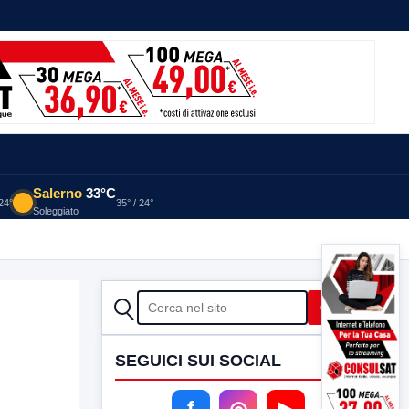
Salerno
33°C
 24°
35° / 24°
Soleggiato
CERCA
Cerca
SEGUICI SUI SOCIAL
f
◎
▶