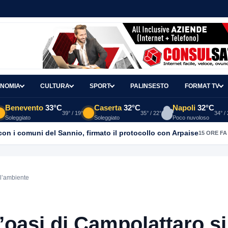
NOMIA
CULTURA
SPORT
PALINSESTO
FORMAT TV
Benevento
33°C
Caserta
32°C
Napoli
32°C
39° / 19°
35° / 22°
34° /
Soleggiato
Soleggiato
Poco nuvoloso
con i comuni del Sannio, firmato il protocollo con Arpaise
15 ORE FA
 l’ambiente
l’oasi di Campolattaro si