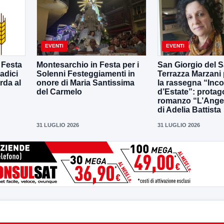
EVENTI
EVENTI
 Festa
Montesarchio in Festa per i
San Giorgio del S
adici
Solenni Festeggiamenti in
Terrazza Marzani
rda al
onore di Maria Santissima
la rassegna “Inco
del Carmelo
d’Estate”: protago
romanzo “L’Ange
di Adelia Battista
31 LUGLIO 2026
31 LUGLIO 2026