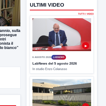
annio, sulla
 prosegue
ntri
nista il
lo bianco”
ULTIMI VIDEO
TUTTI I VIDEO
▶