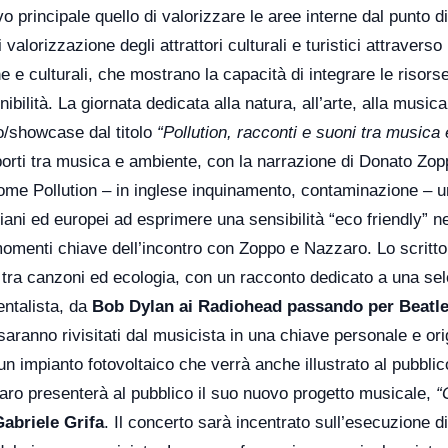
vo principale quello di valorizzare le aree interne dal punto di
valorizzazione degli attrattori culturali e turistici attraverso
e e culturali, che mostrano la capacità di integrare le risors
nibilità. La giornata dedicata alla natura, all’arte, alla musica
io/showcase dal titolo
“Pollution, racconti e suoni tra musica 
pporti tra musica e ambiente, con la narrazione di Donato Zop
nome Pollution – in inglese inquinamento, contaminazione – u
taliani ed europei ad esprimere una sensibilità “eco friendly” n
omenti chiave dell’incontro con Zoppo e Nazzaro. Lo scritto
i tra canzoni ed ecologia, con un racconto dedicato a una se
ientalista, da
Bob Dylan ai Radiohead passando per Beatle
 saranno rivisitati dal musicista in una chiave personale e ori
un impianto fotovoltaico che verrà anche illustrato al pubblic
aro presenterà al pubblico il suo nuovo progetto musicale,
“
abriele Grifa
. Il concerto sarà incentrato sull’esecuzione di