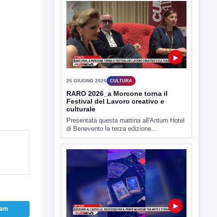
15 LUGLIO 2026
CULTURA
Centro storico, venerdì serata-
evento dopo l'appello del vicario
del vescovo
Il centro storico di Avellino comincia a
rivitalizzarsi: venerdì dalle...
▶
26 GIUGNO 2026
CULTURA
RARO 2026_a Morcone torna il
Festival del Lavoro creativo e
culturale
Presentata questa mattina all'Antum Hotel
di Benevento la terza edizione...
ram