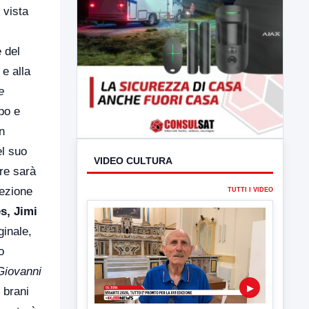
 vista
e del
 e alla
e
po e
n
el suo
re sarà
lezione
s, Jimi
ginale,
o
VIDEO CULTURA
Giovanni
 brani
TUTTI I VIDEO