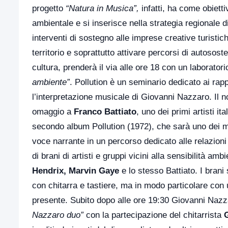
progetto
“Natura in Musica”,
infatti, ha come obietti
ambientale e si inserisce nella strategia regionale di 
interventi di sostegno alle imprese creative turistich
territorio e soprattutto attivare percorsi di autososte
cultura, prenderà il via alle ore 18 con un laborator
ambiente”
. Pollution è un seminario dedicato ai ra
l’interpretazione musicale di Giovanni Nazzaro. Il 
omaggio a
Franco Battiato
, uno dei primi artisti i
secondo album Pollution (1972), che sarà uno dei m
voce narrante in un percorso dedicato alle relazion
di brani di artisti e gruppi vicini alla sensibilità amb
Hendrix, Marvin Gaye
e lo stesso Battiato. I brani
con chitarra e tastiere, ma in modo particolare con 
presente. Subito dopo alle ore 19:30 Giovanni Nazz
Nazzaro duo”
con la partecipazione del chitarrista
G