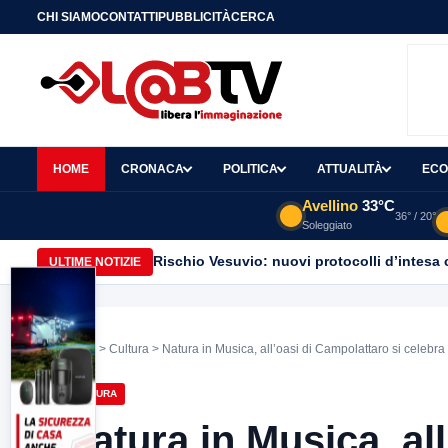
CHI SIAMO
CONTATTI
PUBBLICITÀ
CERCA
HOME
CRONACA
POLITICA
ATTUALITÀ
ECO
Avellino
33°C
36° / 20°
Soleggiato
Rischio Vesuvio: nuovi protocolli d’intesa 
ULTIME NOTIZIE
Home
>
Cultura
> Natura in Musica, all’oasi di Campolattaro si celebra
CULTURA
Natura in Musica, al