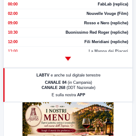
00:00
FabLab (replica)
02:00
Nouvelle Vouge (Film)
09:00
Rosso e Nero (repliche)
10:30
Buonissimo Red Roger (repliche)
12:00
Fili Meridiani (repliche)
13:00
La Mappa dei Piaceri
14:00
LabNews
17:00
LabNews (replica)
LABTV
e anche sul digitale terrestre
18:30
Di Faccia e di Profilo (repliche)
CANALE 84
(in Campania)
CANALE 268
(DDT Nazionale)
19:30
LabNews (Diretta)
E sulla nostra
APP
21:00
Free Sport
23:00
LabNews (replica)