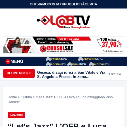
CHI SIAMO
CONTATTI
PUBBLICITÀ
CERCA
Avellino
34°C
Benevento
36°C
MENÙ
+
Caserta
35°C
Napoli
33°C
Salerno
33°C
Gesesa: disagi idrici a San Vitale e Via
ULTIME NOTIZIE
3 ORE FA
S. Angelo a Piesco. In zona
posizionata l’autobotte
Home
>
Cultura
> “Let’s Jazz” L’OFB e Luca Aquino omaggiano Pino
Daniele
CULTURA
“Let’s Jazz” L’OFB e Luca