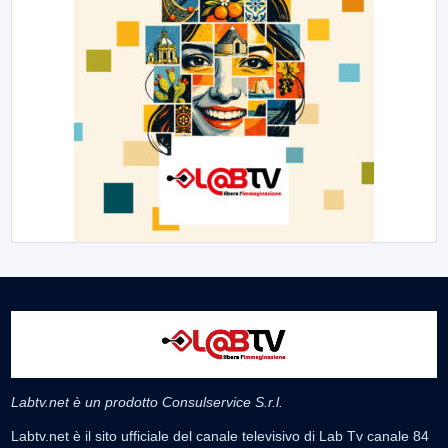
Labtv.net è un prodotto Consulservice S.r.l.
Labtv.net è il sito ufficiale del canale televisivo di Lab Tv canale 84