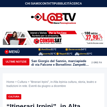
CHI SIAMO
CONTATTI
PUBBLICITÀ
CERCA
Avellino
31°C
Benevento
34°C
MENÙ
+
Caserta
31°C
Napoli
31°C
Salerno
33°C
San Giorgio del Sannio, marciapiede
ULTIME NOTIZIE
2 ORE FA
di via Falcone e Borsellino: Zampetti e
Lombardi replicano alle polemiche
Home
>
Cultura
> “Itinerari Irpini”, in Alta Irpinia cultura, storia, teatro e
tradizioni in rete. Eventi da giugno a dicembre
CULTURA
“Itinerari Irpini”, in Alta