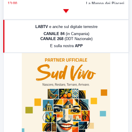
13:00
La Mappa dei Piaceri
14:00
LabNews
17:00
LabNews (replica)
LABTV
e anche sul digitale terrestre
18:30
Di Faccia e di Profilo (repliche)
CANALE 84
(in Campania)
CANALE 268
(DDT Nazionale)
19:30
LabNews (Diretta)
E sulla nostra
APP
21:00
Free Sport
23:00
LabNews (replica)