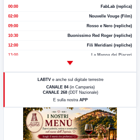
00:00
FabLab (replica)
02:00
Nouvelle Vouge (Film)
09:00
Rosso e Nero (repliche)
10:30
Buonissimo Red Roger (repliche)
12:00
Fili Meridiani (repliche)
13:00
La Mappa dei Piaceri
14:00
LabNews
17:00
LabNews (replica)
LABTV
e anche sul digitale terrestre
18:30
Di Faccia e di Profilo (repliche)
CANALE 84
(in Campania)
CANALE 268
(DDT Nazionale)
19:30
LabNews (Diretta)
E sulla nostra
APP
21:00
Free Sport
23:00
LabNews (replica)