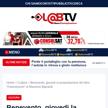
CHI SIAMO
CONTATTI
PUBBLICITÀ
CERCA
Avellino
30°C
Benevento
31°C
MENÙ
+
Caserta
32°C
Napoli
32°C
Salerno
33°C
Perde il portafoglio con la pensione,
ULTIME NOTIZIE
22 MINUTI FA
l’autista lo ritrova e glielo restituisce
Home
>
Cultura
> Benevento, giovedi la presentazione del libro
“Futurvesuvio” di Massimo Bignardi
CULTURA
Benevento, giovedi la