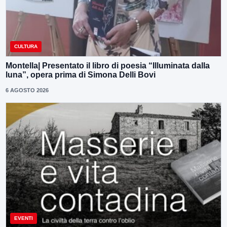
CULTURA
Montella| Presentato il libro di poesia “Illuminata dalla
luna”, opera prima di Simona Delli Bovi
6 AGOSTO 2026
EVENTI