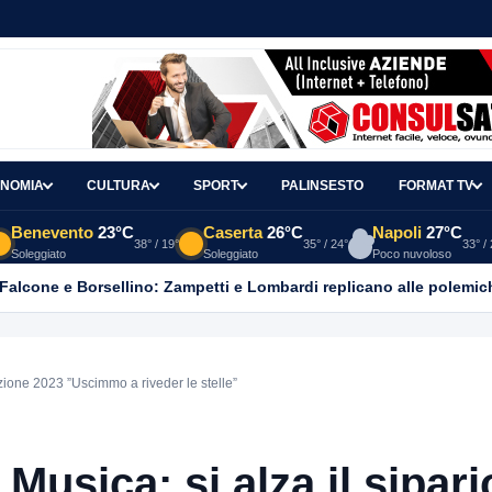
NOMIA
CULTURA
SPORT
PALINSESTO
FORMAT TV
Benevento
23°C
Caserta
26°C
Napoli
27°C
38° / 19°
35° / 24°
33° /
Soleggiato
Soleggiato
Poco nuvoloso
 Falcone e Borsellino: Zampetti e Lombardi replicano alle polemic
izione 2023 ”Uscimmo a riveder le stelle”
usica: si alza il sipari