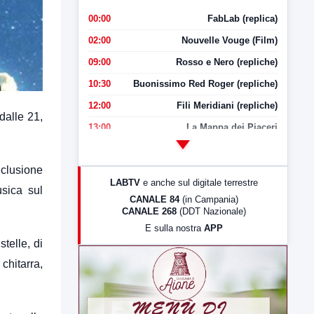
00:00
FabLab (replica)
02:00
Nouvelle Vouge (Film)
09:00
Rosso e Nero (repliche)
10:30
Buonissimo Red Roger (repliche)
12:00
Fili Meridiani (repliche)
dalle 21,
13:00
La Mappa dei Piaceri
14:00
LabNews
nclusione
17:00
LabNews (replica)
LABTV
e anche sul digitale terrestre
usica sul
18:30
Di Faccia e di Profilo (repliche)
CANALE 84
(in Campania)
CANALE 268
(DDT Nazionale)
19:30
LabNews (Diretta)
E sulla nostra
APP
21:00
Free Sport
telle, di
23:00
LabNews (replica)
chitarra,