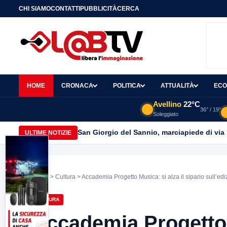
CHI SIAMO
CONTATTI
PUBBLICITÀ
CERCA
HOME
CRONACA
POLITICA
ATTUALITÀ
ECO
Avellino
22°C
36° / 19°
Soleggiato
San Giorgio del Sannio, marciapiede di via
ULTIME NOTIZIE
Home
>
Cultura
> Accademia Progetto Musica: si alza il sipario sull’ed
CULTURA
Accademia Progetto M