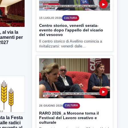
Il centro storico di Avellino comincia a
rivitalizzarsi: venerdì dalle...
al via la
amenti per
2027
▶
26 GIUGNO 2026
CULTURA
RARO 2026_a Morcone torna il
Festival del Lavoro creativo e
culturale
Presentata questa mattina all'Antum Hotel
di Benevento la terza edizione...
ta la Festa
lle radici
 guarda al