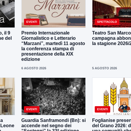
EVENTI
SPETTACOLO
 il 9
Premio Internazionale
Teatro San Marco, 
ne del
Giornalistico e Letterario
campagna abbon
“Marzani”, martedì 11 agosto
la stagione 2026/
la conferenza stampa di
presentazione della XIX
edizione
6 AGOSTO 2026
5 AGOSTO 2026
EVENTI
EVENTI
 a
Guardia Sanframondi (Bn): si
Foglianise presen
e Leone
accende nel segno dei
del Grano 2026: da
a
“Sostegni” la 33ª edizione
una comunità che