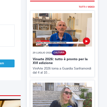
▶
29 LUGLIO 2026
CULTURA
Vinarte 2026: tutto è pronto per la
XVI edizione
VinArte 2026 torna a Guardia Sanframondi
dal 4 al 10...
ram
▶
15 LUGLIO 2026
CULTURA
Centro storico, venerdì serata-
evento dopo l'appello del vicario
del vescovo