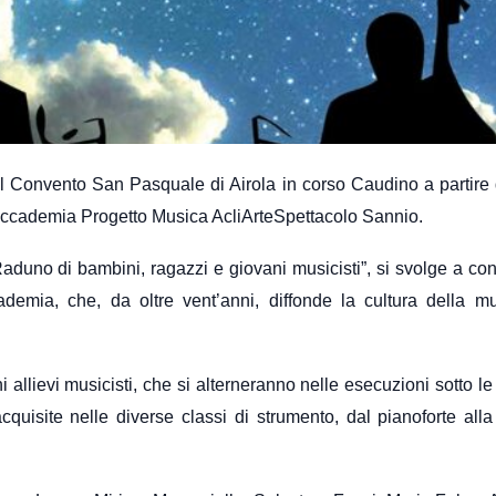
o del Convento San Pasquale di Airola in corso Caudino a partire 
Accademia Progetto Musica AcliArteSpettacolo Sannio.
Raduno di bambini, ragazzi e giovani musicisti”, si svolge a co
ccademia, che, da oltre vent’anni, diffonde la cultura della m
allievi musicisti, che si alterneranno nelle esecuzioni sotto le s
uisite nelle diverse classi di strumento, dal pianoforte alla 