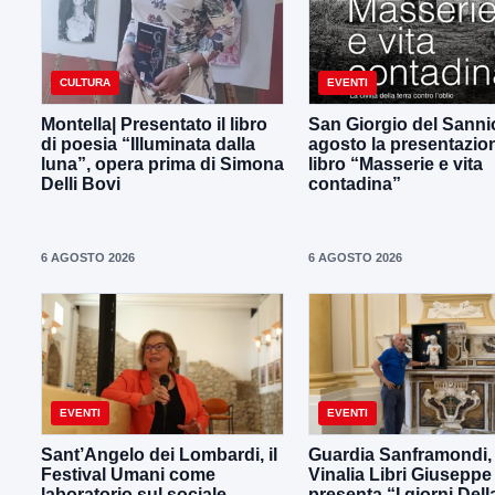
CULTURA
EVENTI
Montella| Presentato il libro
San Giorgio del Sannio,
di poesia “Illuminata dalla
agosto la presentazio
luna”, opera prima di Simona
libro “Masserie e vita
Delli Bovi
contadina”
6 AGOSTO 2026
6 AGOSTO 2026
EVENTI
EVENTI
Sant’Angelo dei Lombardi, il
Guardia Sanframondi,
Festival Umani come
Vinalia Libri Giusepp
laboratorio sul sociale
presenta “I giorni Dell