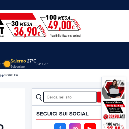
Salerno
27°C
 27°
34° / 25°
Soleggiato
he
8 ORE FA
CERCA
Cerca
SEGUICI SUI SOCIAL
o
f
◎
▶