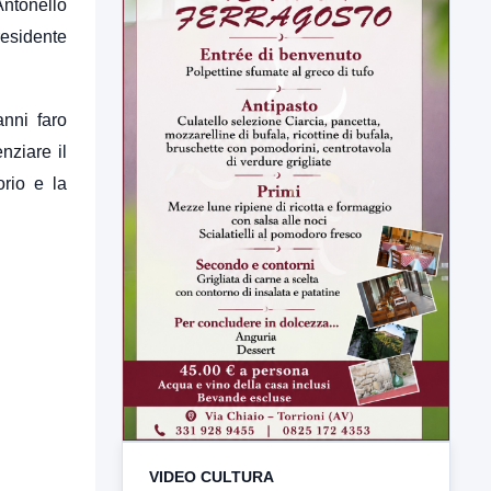
Antonello
esidente
anni faro
enziare
il
orio e la
VIDEO CULTURA
TUTTI I VIDEO