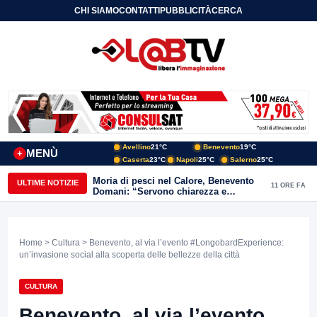
CHI SIAMO
CONTATTI
PUBBLICITÀ
CERCA
Avellino
21°C
Benevento
19°C
MENÙ
+
Caserta
23°C
Napoli
25°C
Salerno
25°C
Moria di pesci nel Calore, Benevento
ULTIME NOTIZIE
11 ORE FA
Domani: “Servono chiarezza e
approfondimenti sulla gestione
ambientale”
Home
>
Cultura
> Benevento, al via l’evento #LongobardExperience:
un’invasione social alla scoperta delle bellezze della città
CULTURA
Benevento, al via l’evento