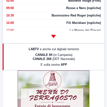
02:00
Nouvelle Vouge (Film)
09:00
Rosso e Nero (repliche)
10:30
Buonissimo Red Roger (repliche)
12:00
Fili Meridiani (repliche)
13:00
La Mappa dei Piaceri
14:00
LabNews
17:00
LabNews (replica)
LABTV
e anche sul digitale terrestre
18:30
Di Faccia e di Profilo (repliche)
CANALE 84
(in Campania)
CANALE 268
(DDT Nazionale)
19:30
LabNews (Diretta)
E sulla nostra
APP
21:00
Free Sport
23:00
LabNews (replica)