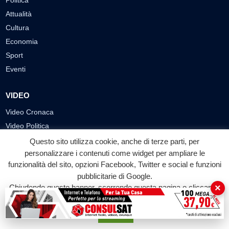
Politica
Attualità
Cultura
Economia
Sport
Eventi
VIDEO
Video Cronaca
Video Politica
Video Attualità
Questo sito utilizza cookie, anche di terze parti, per
personalizzare i contenuti come widget per ampliare le
Video Economia
funzionalità del sito, opzioni Facebook, Twitter e social e funzioni
Video Cultura
pubblicitarie di Google.
Video Sport
×
Chiudendo questo banner, scorrendo questa pagina o cliccando
Video Tecnologie
su qualunque suo elemento acconsenti all'uso dei cookie.
Video Curiosità
Accetta
Video