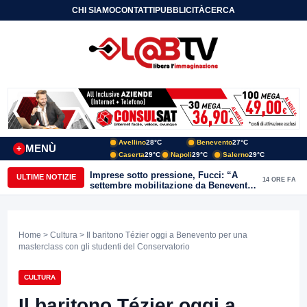
CHI SIAMO
CONTATTI
PUBBLICITÀ
CERCA
Avellino
28°C
Benevento
27°C
MENÙ
+
Caserta
29°C
Napoli
29°C
Salerno
29°C
Imprese sotto pressione, Fucci: “A
ULTIME NOTIZIE
14 ORE FA
settembre mobilitazione da Benevento
e Avellino”
Home
>
Cultura
> Il baritono Tézier oggi a Benevento per una
masterclass con gli studenti del Conservatorio
CULTURA
Il baritono Tézier oggi a