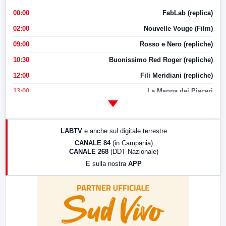
00:00
FabLab (replica)
02:00
Nouvelle Vouge (Film)
09:00
Rosso e Nero (repliche)
10:30
Buonissimo Red Roger (repliche)
12:00
Fili Meridiani (repliche)
13:00
La Mappa dei Piaceri
14:00
LabNews
17:00
LabNews (replica)
LABTV
e anche sul digitale terrestre
18:30
Di Faccia e di Profilo (repliche)
CANALE 84
(in Campania)
CANALE 268
(DDT Nazionale)
19:30
LabNews (Diretta)
E sulla nostra
APP
21:00
Free Sport
23:00
LabNews (replica)