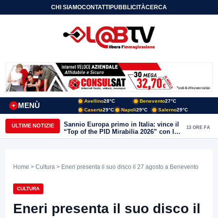
CHI SIAMO
CONTATTI
PUBBLICITÀ
CERCA
Avellino
28°C
Benevento
27°C
MENÙ
+
Caserta
29°C
Napoli
29°C
Salerno
29°C
Sannio Europa primo in Italia: vince il
ULTIME NOTIZIE
13 ORE FA
“Top of the PID Mirabilia 2026” con la
realtà virtuale nei musei del Sannio
Home
>
Cultura
> Eneri presenta il suo disco il 27 agosto a Benevento
CULTURA
Eneri presenta il suo disco il