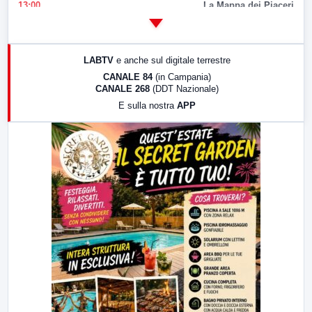
13:00
La Mappa dei Piaceri
14:00
LabNews
17:00
LabNews (replica)
LABTV
e anche sul digitale terrestre
18:30
Di Faccia e di Profilo (repliche)
CANALE 84
(in Campania)
CANALE 268
(DDT Nazionale)
19:30
LabNews (Diretta)
E sulla nostra
APP
21:00
Free Sport
23:00
LabNews (replica)