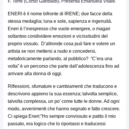
F. Torre (Corso Garibaldi). Presenta Emanuela Vitale.
ENERI è il nome bifronte di IRENE; due facce della
stessa medaglia; luna e sole, sapienza e ingenuità.
Eneri è l’inespresso che vuole emergere, o magari
soltantoo condividere emozioni e vicissitudini del
proprio vissuto.
D’altronde cosa può fare e volere un
artista se non mettersi a nudo e concedersi,
metaforicamente parlando, al pubblico?
“C’era una
volta” è un percorso che parte dall’adolescenza fino ad
arrivare alla donna di oggi.
Riflessioni, sfumature e cambiamenti che traducono e
descrivono appieno la sua essenza; talvolta semplice,
talvolta complessa, un po’ come tutte le donne.
Ad ogni
modo, avvenimenti che hanno segnato e fatto crescere.
Ci spiega Eneri:”
Ho sempre convissuto e patito il mio
passato, era logico che lo riportassi e traducessi