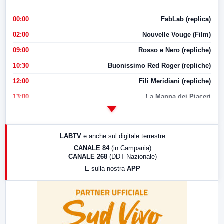
00:00
FabLab (replica)
02:00
Nouvelle Vouge (Film)
09:00
Rosso e Nero (repliche)
10:30
Buonissimo Red Roger (repliche)
12:00
Fili Meridiani (repliche)
13:00
La Mappa dei Piaceri
14:00
LabNews
17:00
LabNews (replica)
LABTV
e anche sul digitale terrestre
18:30
Di Faccia e di Profilo (repliche)
CANALE 84
(in Campania)
CANALE 268
(DDT Nazionale)
19:30
LabNews (Diretta)
E sulla nostra
APP
21:00
Free Sport
23:00
LabNews (replica)