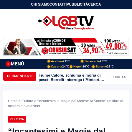
CHI SIAMO
CONTATTI
PUBBLICITÀ
CERCA
Avellino
21°C
Benevento
20°C
MENÙ
+
Caserta
24°C
Napoli
26°C
Salerno
26°C
Fiume Calore, schiuma e moria di
ULTIME NOTIZIE
6 ORE FA
pesci: Borrelli interroga i Ministri.
“Benevento paga l’assenza del
depuratore
Home
>
Cultura
> “Incantesimi e Magie dal Matese al Sannio” un libro di
mistero e rivelazioni
CULTURA
“Incantesimi e Magie dal