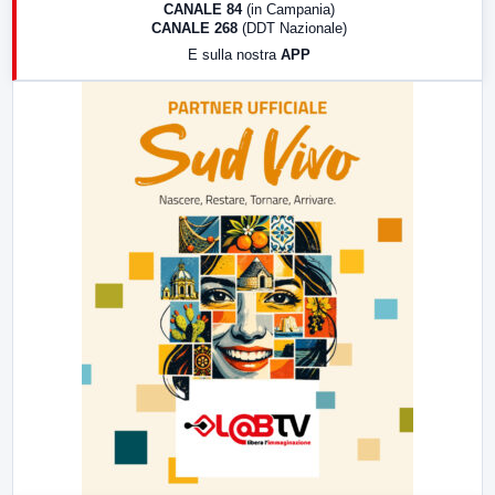
CANALE 84
(in Campania)
CANALE 268
(DDT Nazionale)
19:30
LabNews (Diretta)
E sulla nostra
APP
21:00
Free Sport
23:00
LabNews (replica)