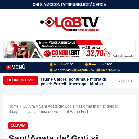
CHI SIAMO
CONTATTI
PUBBLICITÀ
CERCA
Avellino
21°C
Benevento
19°C
MENÙ
+
Caserta
24°C
Napoli
26°C
Salerno
26°C
Fiume Calore, schiuma e moria di
ULTIME NOTIZIE
7 ORE FA
pesci: Borrelli interroga i Ministri.
“Benevento paga l’assenza del
depuratore
Home
>
Cultura
> Sant’Agata de’ Goti si trasforma in un angolo di
Spagna: al via la prima edizione del Barrio Fest
CULTURA
Sant’Agata de’ Goti si