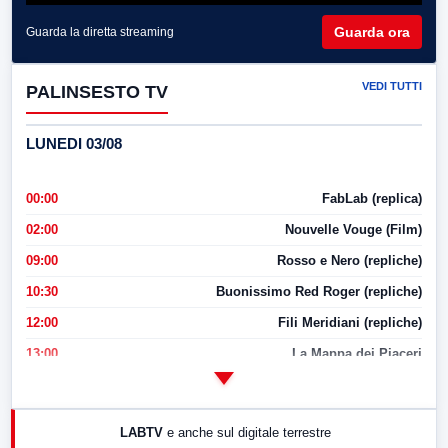
Guarda ora
Guarda la diretta streaming
VEDI TUTTI
PALINSESTO TV
LUNEDI 03/08
00:00
FabLab (replica)
02:00
Nouvelle Vouge (Film)
09:00
Rosso e Nero (repliche)
10:30
Buonissimo Red Roger (repliche)
12:00
Fili Meridiani (repliche)
13:00
La Mappa dei Piaceri
14:00
LabNews
17:00
LabNews (replica)
LABTV
e anche sul digitale terrestre
18:30
Di Faccia e di Profilo (repliche)