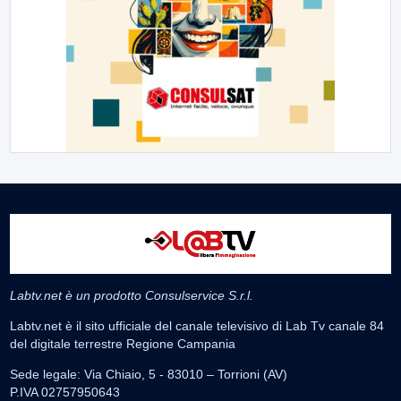
Labtv.net è un prodotto Consulservice S.r.l.
Labtv.net è il sito ufficiale del canale televisivo di Lab Tv canale 84
del digitale terrestre Regione Campania
Sede legale: Via Chiaio, 5 - 83010 – Torrioni (AV)
P.IVA 02757950643