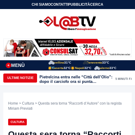
CHI SIAMO
CONTATTI
PUBBLICITÀ
CERCA
Avellino
31°C
Benevento
33°C
MENÙ
+
Caserta
32°C
Napoli
32°C
Salerno
33°C
Pietrelcina entra nelle “Città dell’Olio”:
ULTIME NOTIZIE
5 MINUTI FA
dopo il carciofo ora si punta
sull’olivicoltura
Home
>
Cultura
> Questa sera torna “Raccorti d’Autore” con la regista
Miriam Previati
CULTURA
Questa sera torna “Raccorti