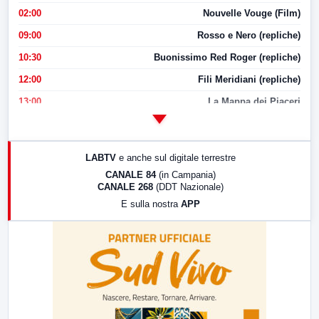
02:00
Nouvelle Vouge (Film)
09:00
Rosso e Nero (repliche)
10:30
Buonissimo Red Roger (repliche)
12:00
Fili Meridiani (repliche)
13:00
La Mappa dei Piaceri
14:00
LabNews
17:00
LabNews (replica)
LABTV
e anche sul digitale terrestre
18:30
Di Faccia e di Profilo (repliche)
CANALE 84
(in Campania)
CANALE 268
(DDT Nazionale)
19:30
LabNews (Diretta)
E sulla nostra
APP
21:00
Free Sport
23:00
LabNews (replica)