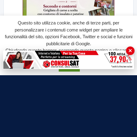
Questo sito utilizza cookie, anche di terze parti, per
personalizzare i contenuti come widget per ampliare le
funzionalità del sito, opzioni Facebook, Twitter e social e funzioni
pubblicitarie di Google.
×
Chiudendo questo banner, scorrendo questa pagina o cliccando
su qualunque suo elemento acconsenti all'uso dei cookie.
Accetta
Labtv.net è un prodotto Consulservice S.r.l.
Labtv.net è il sito ufficiale del canale televisivo di Lab Tv canale 84
del digitale terrestre Regione Campania
Sede legale: Via Chiaio, 5 - 83010 – Torrioni (AV)