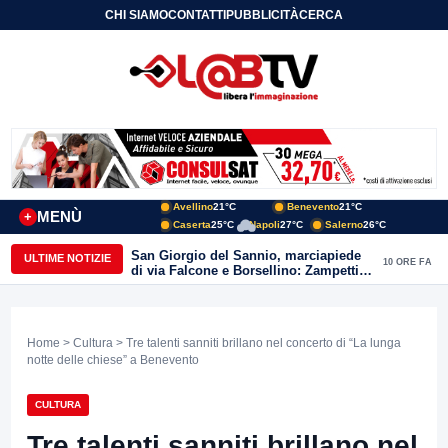
CHI SIAMO
CONTATTI
PUBBLICITÀ
CERCA
Avellino
21°C
Benevento
21°C
MENÙ
+
Caserta
25°C
Napoli
27°C
Salerno
26°C
San Giorgio del Sannio, marciapiede
ULTIME NOTIZIE
10 ORE FA
di via Falcone e Borsellino: Zampetti e
Lombardi replicano alle polemiche
Home
>
Cultura
> Tre talenti sanniti brillano nel concerto di “La lunga
notte delle chiese” a Benevento
CULTURA
Tre talenti sanniti brillano nel