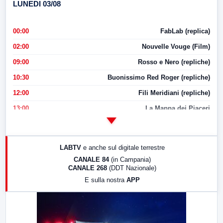
LUNEDI 03/08
00:00
FabLab (replica)
02:00
Nouvelle Vouge (Film)
09:00
Rosso e Nero (repliche)
10:30
Buonissimo Red Roger (repliche)
12:00
Fili Meridiani (repliche)
13:00
La Mappa dei Piaceri
14:00
LabNews
17:00
LabNews (replica)
LABTV
e anche sul digitale terrestre
18:30
Di Faccia e di Profilo (repliche)
CANALE 84
(in Campania)
CANALE 268
(DDT Nazionale)
19:30
LabNews (Diretta)
E sulla nostra
APP
21:00
Free Sport
23:00
LabNews (replica)