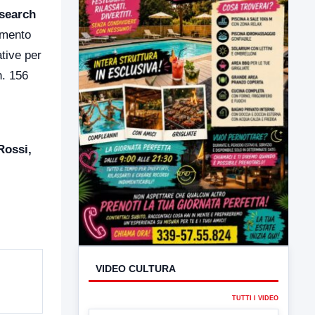
esearch
timento
ative per
. 156
Rossi,
VIDEO CULTURA
TUTTI I VIDEO