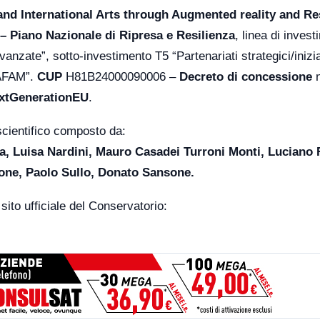
l and International Arts through Augmented reality and R
 Piano Nazionale di Ripresa e Resilienza
, linea di inves
nzate”, sotto-investimento T5 “Partenariati strategici/inizi
 AFAM”.
CUP
H81B24000090006 –
Decreto di concessione
n
xtGenerationEU
.
 scientifico composto da:
a, Luisa Nardini, Mauro Casadei Turroni Monti, Luciano 
ione, Paolo Sullo, Donato Sansone.
ito ufficiale del Conservatorio: