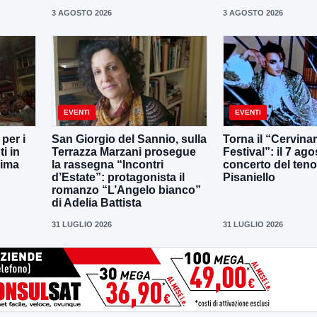
3 AGOSTO 2026
3 AGOSTO 2026
EVENTI
EVENTI
per i
San Giorgio del Sannio, sulla
Torna il “Cervina
i in
Terrazza Marzani prosegue
Festival”: il 7 agos
sima
la rassegna “Incontri
concerto del teno
d’Estate”: protagonista il
Pisaniello
romanzo “L’Angelo bianco”
di Adelia Battista
31 LUGLIO 2026
31 LUGLIO 2026