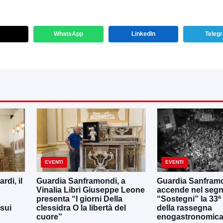
WhatsApp
LinkedIn
Teleg
EVENTI
EVENTI
di, il
Guardia Sanframondi, a
Guardia Sanframo
Vinalia Libri Giuseppe Leone
accende nel segn
presenta “I giorni Della
“Sostegni” la 33ª
 sui
clessidra O la libertà del
della rassegna
cuore”
enogastronomica 