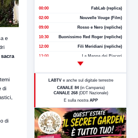
00:00
FabLab (replica)
02:00
Nouvelle Vouge (Film)
09:00
Rosso e Nero (repliche)
10:30
Buonissimo Red Roger (repliche)
sa e
12:00
Fili Meridiani (repliche)
dri
 sacra
13:00
La Mappa dei Piaceri
14:00
LabNews
17:00
LabNews (replica)
 temi
LABTV
e anche sul digitale terrestre
18:30
Di Faccia e di Profilo (repliche)
CANALE 84
(in Campania)
 di
CANALE 268
(DDT Nazionale)
19:30
LabNews (Diretta)
astici,
E sulla nostra
APP
21:00
Free Sport
23:00
LabNews (replica)
o di