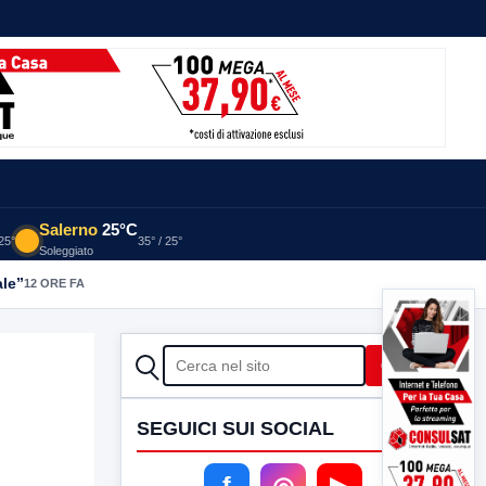
Salerno
25°C
 25°
35° / 25°
Soleggiato
ale”
12 ORE FA
CERCA
Cerca
SEGUICI SUI SOCIAL
f
◎
▶