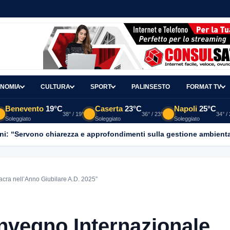
NOMIA
CULTURA
SPORT
PALINSESTO
FORMAT TV
Benevento
19°C
Caserta
23°C
Napoli
25°C
38° / 19°
36° / 23°
34° /
Soleggiato
Soleggiato
Soleggiato
ni: “Servono chiarezza e approfondimenti sulla gestione ambient
acra nell’Anno Giubilare A.D. 2025”
onvegno Internazionale