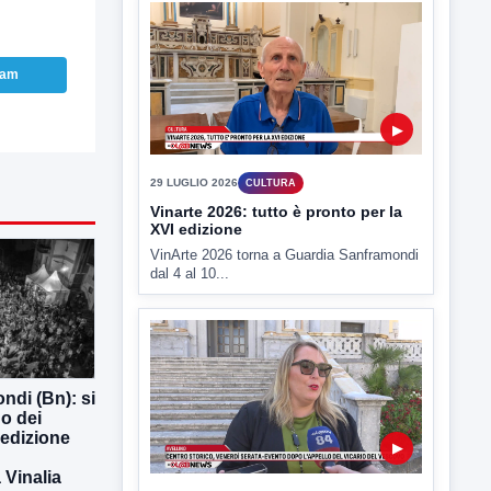
▶
ram
29 LUGLIO 2026
CULTURA
Vinarte 2026: tutto è pronto per la
XVI edizione
VinArte 2026 torna a Guardia Sanframondi
dal 4 al 10...
▶
ndi (Bn): si
o dei
15 LUGLIO 2026
CULTURA
 edizione
Centro storico, venerdì serata-
evento dopo l'appello del vicario
Vinalia
del vescovo