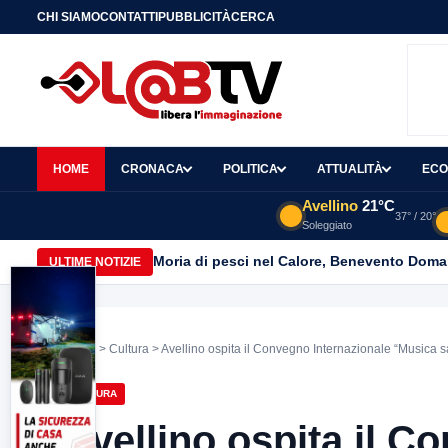
CHI SIAMO
CONTATTI
PUBBLICITÀ
CERCA
HOME
CRONACA
POLITICA
ATTUALITÀ
ECO
Avellino
21°C
37° / 20°
Soleggiato
Moria di pesci nel Calore, Benevento Doma
ULTIME NOTIZIE
Home
>
Cultura
> Avellino ospita il Convegno Internazionale “Musica s
CULTURA
Avellino ospita il C