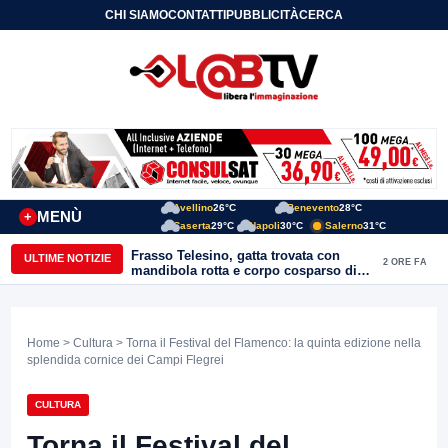
CHI SIAMO
CONTATTI
PUBBLICITÀ
CERCA
Avellino
26°C
Benevento
28°C
MENÙ
+
Caserta
29°C
Napoli
30°C
Salerno
31°C
Frasso Telesino, gatta trovata con
ULTIME NOTIZIE
2 ORE FA
mandibola rotta e corpo cosparso di
colla: “Atto di inaudita crudeltà”
Home
>
Cultura
> Torna il Festival del Flamenco: la quinta edizione nella
splendida cornice dei Campi Flegrei
CULTURA
Torna il Festival del