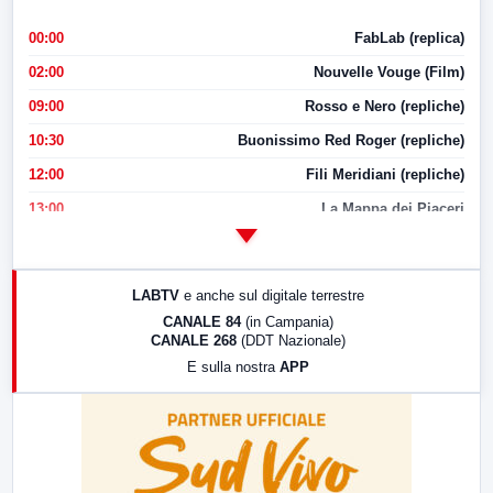
00:00
FabLab (replica)
02:00
Nouvelle Vouge (Film)
09:00
Rosso e Nero (repliche)
10:30
Buonissimo Red Roger (repliche)
12:00
Fili Meridiani (repliche)
13:00
La Mappa dei Piaceri
14:00
LabNews
17:00
LabNews (replica)
LABTV
e anche sul digitale terrestre
18:30
Di Faccia e di Profilo (repliche)
CANALE 84
(in Campania)
CANALE 268
(DDT Nazionale)
19:30
LabNews (Diretta)
E sulla nostra
APP
21:00
Free Sport
23:00
LabNews (replica)