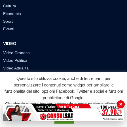
Cultura
Economia
Sport
Eventi
VIDEO
Video Cronaca
Video Politica
Video Attualità
Video Economia
Questo sito utilizza cookie, anche di terze parti, per
Video Cultura
personalizzare i contenuti come widget per ampliare le
Video Sport
funzionalità del sito, opzioni Facebook, Twitter e social e funzioni
pubblicitarie di Google.
Video Tecnologie
×
Chiudendo questo banner, scorrendo questa pagina o cliccando
Video Curiosità
su qualunque suo elemento acconsenti all'uso dei cookie.
Video
Accetta