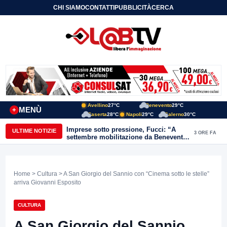
CHI SIAMO
CONTATTI
PUBBLICITÀ
CERCA
Avellino
27°C
Benevento
29°C
MENÙ
+
Caserta
28°C
Napoli
29°C
Salerno
30°C
Imprese sotto pressione, Fucci: “A
ULTIME NOTIZIE
3 ORE FA
settembre mobilitazione da Benevento
e Avellino”
Home
>
Cultura
> A San Giorgio del Sannio con “Cinema sotto le stelle”
arriva Giovanni Esposito
CULTURA
A San Giorgio del Sannio