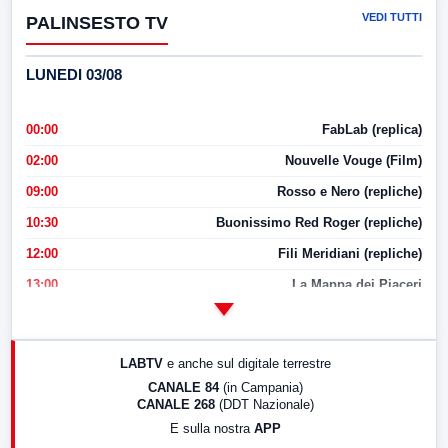
VEDI TUTTI
PALINSESTO TV
LUNEDI 03/08
00:00
FabLab (replica)
02:00
Nouvelle Vouge (Film)
09:00
Rosso e Nero (repliche)
10:30
Buonissimo Red Roger (repliche)
12:00
Fili Meridiani (repliche)
13:00
La Mappa dei Piaceri
14:00
LabNews
17:00
LabNews (replica)
LABTV
e anche sul digitale terrestre
18:30
Di Faccia e di Profilo (repliche)
CANALE 84
(in Campania)
CANALE 268
(DDT Nazionale)
19:30
LabNews (Diretta)
E sulla nostra
APP
21:00
Free Sport