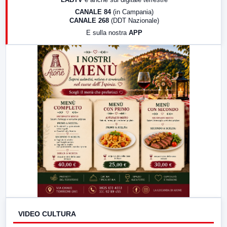
18:30
Di Faccia e di Profilo (repliche)
CANALE 84
(in Campania)
CANALE 268
(DDT Nazionale)
19:30
LabNews (Diretta)
E sulla nostra
APP
21:00
Free Sport
23:00
LabNews (replica)
VIDEO CULTURA