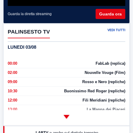
Guarda ora
Guarda la diretta streaming
VEDI TUTTI
PALINSESTO TV
LUNEDI 03/08
00:00
FabLab (replica)
02:00
Nouvelle Vouge (Film)
09:00
Rosso e Nero (repliche)
10:30
Buonissimo Red Roger (repliche)
12:00
Fili Meridiani (repliche)
13:00
La Mappa dei Piaceri
14:00
LabNews
17:00
LabNews (replica)
LABTV
e anche sul digitale terrestre