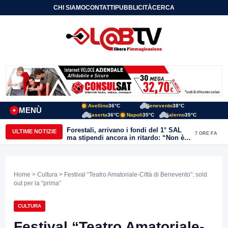
CHI SIAMO
CONTATTI
PUBBLICITÀ
CERCA
Avellino
36°C
Benevento
38°C
MENÙ
+
Caserta
36°C
Napoli
35°C
Salerno
35°C
Forestali, arrivano i fondi del 1° SAL
ULTIME NOTIZIE
7 ORE FA
ma stipendi ancora in ritardo: “Non è
più sostenibile”
Home
>
Cultura
> Festival “Teatro Amatoriale-Città di Benevento”: sold
out per la “prima”
CULTURA
Festival “Teatro Amatoriale-