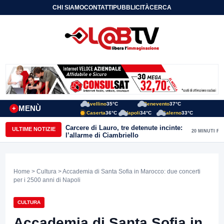
CHI SIAMO
CONTATTI
PUBBLICITÀ
CERCA
Avellino
35°C
Benevento
37°C
MENÙ
+
Caserta
36°C
Napoli
34°C
Salerno
33°C
Carcere di Lauro, tre detenute incinte:
ULTIME NOTIZIE
20 MINUTI FA
l’allarme di Ciambriello
Home
>
Cultura
> Accademia di Santa Sofia in Marocco: due concerti
per i 2500 anni di Napoli
CULTURA
Accademia di Santa Sofia in