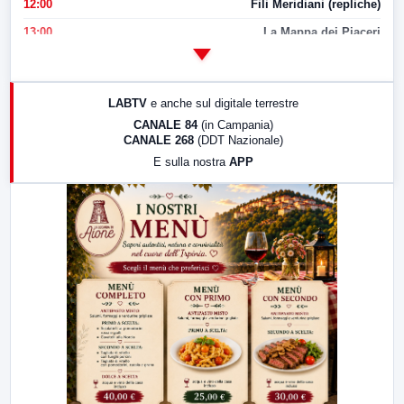
12:00
Fili Meridiani (repliche)
13:00
La Mappa dei Piaceri
14:00
LabNews
17:00
LabNews (replica)
LABTV
e anche sul digitale terrestre
18:30
Di Faccia e di Profilo (repliche)
CANALE 84
(in Campania)
CANALE 268
(DDT Nazionale)
19:30
LabNews (Diretta)
E sulla nostra
APP
21:00
Free Sport
23:00
LabNews (replica)