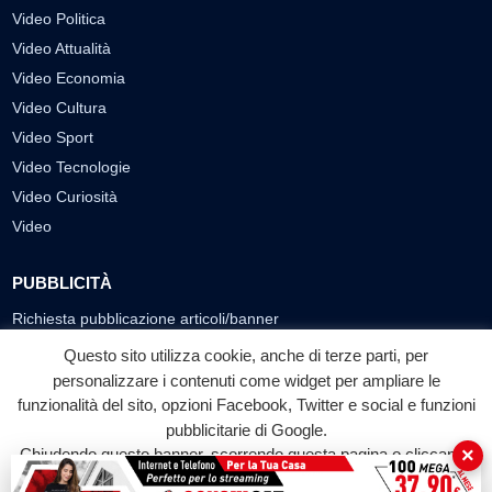
Video Politica
Video Attualità
Video Economia
Video Cultura
Video Sport
Video Tecnologie
Video Curiosità
Video
PUBBLICITÀ
Richiesta pubblicazione articoli/banner
Questo sito utilizza cookie, anche di terze parti, per
SEGUICI SUI SOCIAL
personalizzare i contenuti come widget per ampliare le
f
◎
▶
funzionalità del sito, opzioni Facebook, Twitter e social e funzioni
pubblicitarie di Google.
Facebook
Instagram
YouTube
×
Chiudendo questo banner, scorrendo questa pagina o cliccando
su qualunque suo elemento acconsenti all'uso dei cookie.