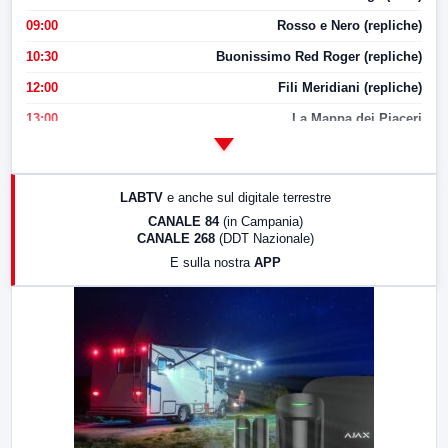
09:00
Rosso e Nero (repliche)
10:30
Buonissimo Red Roger (repliche)
12:00
Fili Meridiani (repliche)
13:00
La Mappa dei Piaceri
14:00
LabNews
17:00
LabNews (replica)
LABTV
e anche sul digitale terrestre
18:30
Di Faccia e di Profilo (repliche)
CANALE 84
(in Campania)
CANALE 268
(DDT Nazionale)
19:30
LabNews (Diretta)
E sulla nostra
APP
21:00
Free Sport
23:00
LabNews (replica)