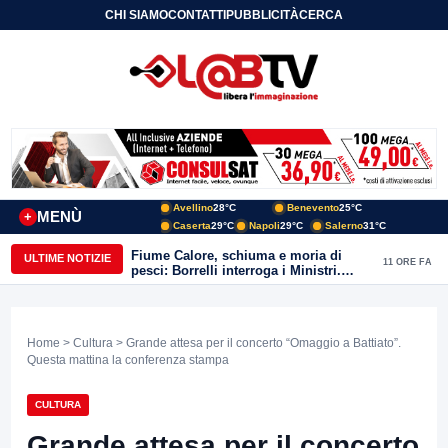
CHI SIAMO
CONTATTI
PUBBLICITÀ
CERCA
Avellino
28°C
Benevento
25°C
MENÙ
+
Caserta
29°C
Napoli
29°C
Salerno
31°C
Fiume Calore, schiuma e moria di
ULTIME NOTIZIE
11 ORE FA
pesci: Borrelli interroga i Ministri.
“Benevento paga l’assenza del
depuratore
Home
>
Cultura
> Grande attesa per il concerto “Omaggio a Battiato”.
Questa mattina la conferenza stampa
CULTURA
Grande attesa per il concerto