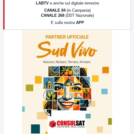
LABTV
e anche sul digitale terrestre
18:30
Di Faccia e di Profilo (repliche)
CANALE 84
(in Campania)
CANALE 268
(DDT Nazionale)
19:30
LabNews (Diretta)
E sulla nostra
APP
21:00
Free Sport
23:00
LabNews (replica)