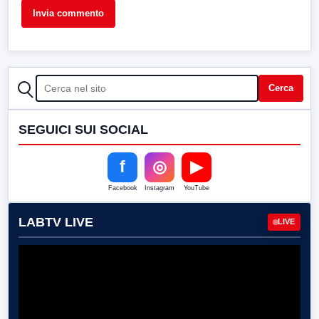
CERCA
Cerca
SEGUICI SUI SOCIAL
f
◎
▶
Facebook
Instagram
YouTube
LABTV LIVE
LIVE