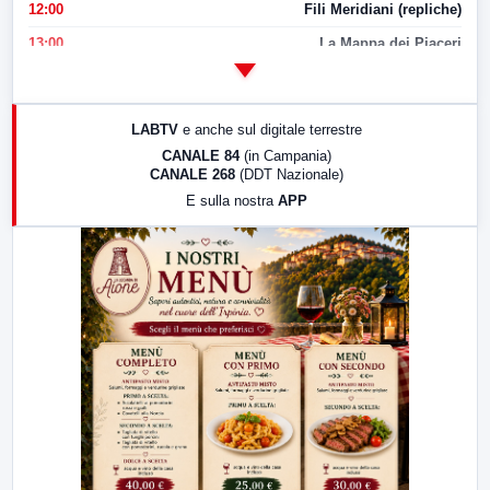
12:00
Fili Meridiani (repliche)
13:00
La Mappa dei Piaceri
14:00
LabNews
17:00
LabNews (replica)
LABTV
e anche sul digitale terrestre
18:30
Di Faccia e di Profilo (repliche)
CANALE 84
(in Campania)
CANALE 268
(DDT Nazionale)
19:30
LabNews (Diretta)
E sulla nostra
APP
21:00
Free Sport
23:00
LabNews (replica)