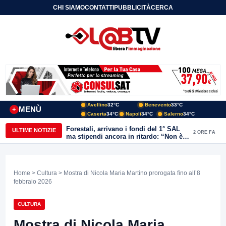
CHI SIAMO
CONTATTI
PUBBLICITÀ
CERCA
Avellino
32°C
Benevento
33°C
MENÙ
+
Caserta
34°C
Napoli
34°C
Salerno
34°C
Forestali, arrivano i fondi del 1° SAL
ULTIME NOTIZIE
2 ORE FA
ma stipendi ancora in ritardo: “Non è
più sostenibile”
Home
>
Cultura
> Mostra di Nicola Maria Martino prorogata fino all’8
febbraio 2026
CULTURA
Mostra di Nicola Maria