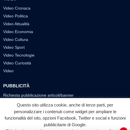
Video Cronaca
Video Politica
Video Attualità
Video Economia
Video Cultura
Video Sport
Video Tecnologie
Video Curiosità
Video
PUBBLICITÀ
Richiesta pubblicazione articoli/banner
Questo sito utilizza cookie, anche di terze parti, per
SEGUICI SUI SOCIAL
personalizzare i contenuti come widget per ampliare le
funzionalità del sito, opzioni Facebook, Twitter e social e funzioni
f
◎
▶
pubblicitarie di Google.
Facebook
Instagram
YouTube