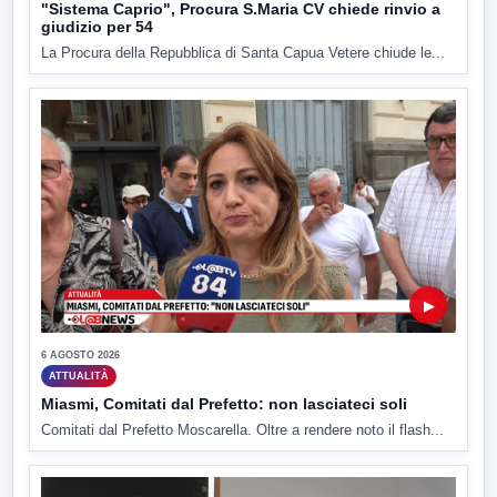
"Sistema Caprio", Procura S.Maria CV chiede rinvio a
giudizio per 54
La Procura della Repubblica di Santa Capua Vetere chiude le...
▶
6 AGOSTO 2026
ATTUALITÀ
Miasmi, Comitati dal Prefetto: non lasciateci soli
Comitati dal Prefetto Moscarella. Oltre a rendere noto il flash...