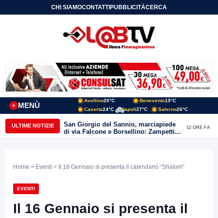
CHI SIAMO
CONTATTI
PUBBLICITÀ
CERCA
Avellino
20°C
Benevento
19°C
MENÙ
+
Caserta
24°C
Napoli
27°C
Salerno
26°C
San Giorgio del Sannio, marciapiede
ULTIME NOTIZIE
12 ORE FA
di via Falcone e Borsellino: Zampetti e
Lombardi replicano alle polemiche
Home
>
Eventi
> Il 16 Gennaio si presenta il calendario “Shalom”
EVENTI
Il 16 Gennaio si presenta il