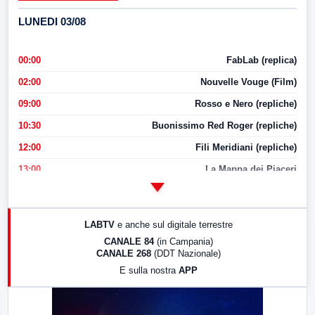
LUNEDI 03/08
00:00
FabLab (replica)
02:00
Nouvelle Vouge (Film)
09:00
Rosso e Nero (repliche)
10:30
Buonissimo Red Roger (repliche)
12:00
Fili Meridiani (repliche)
13:00
La Mappa dei Piaceri
14:00
LabNews
17:00
LabNews (replica)
LABTV
e anche sul digitale terrestre
18:30
Di Faccia e di Profilo (repliche)
CANALE 84
(in Campania)
CANALE 268
(DDT Nazionale)
19:30
LabNews (Diretta)
E sulla nostra
APP
21:00
Free Sport
23:00
LabNews (replica)