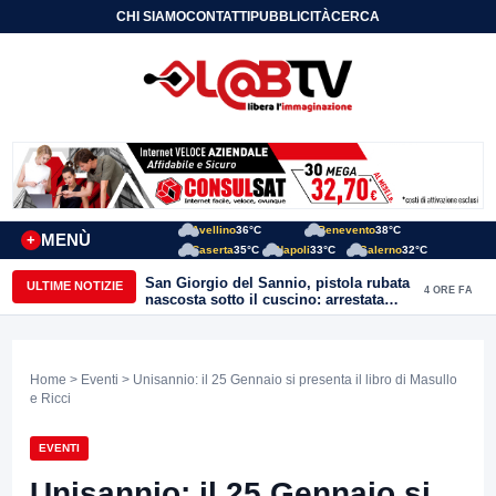
CHI SIAMO
CONTATTI
PUBBLICITÀ
CERCA
Avellino
36°C
Benevento
38°C
MENÙ
+
Caserta
35°C
Napoli
33°C
Salerno
32°C
San Giorgio del Sannio, pistola rubata
ULTIME NOTIZIE
4 ORE FA
nascosta sotto il cuscino: arrestata
51enne
Home
>
Eventi
> Unisannio: il 25 Gennaio si presenta il libro di Masullo
e Ricci
EVENTI
Unisannio: il 25 Gennaio si