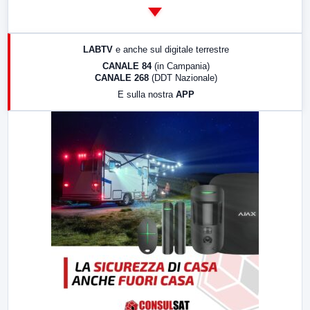
14:00
LabNews
17:00
LabNews (replica)
LABTV
e anche sul digitale terrestre
18:30
Di Faccia e di Profilo (repliche)
CANALE 84
(in Campania)
CANALE 268
(DDT Nazionale)
19:30
LabNews (Diretta)
E sulla nostra
APP
21:00
Free Sport
23:00
LabNews (replica)