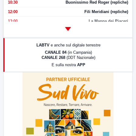
10:30
Buonissimo Red Roger (repliche)
12:00
Fili Meridiani (repliche)
13:00
La Mappa dei Piaceri
14:00
LabNews
17:00
LabNews (replica)
LABTV
e anche sul digitale terrestre
18:30
Di Faccia e di Profilo (repliche)
CANALE 84
(in Campania)
CANALE 268
(DDT Nazionale)
19:30
LabNews (Diretta)
E sulla nostra
APP
21:00
Free Sport
23:00
LabNews (replica)