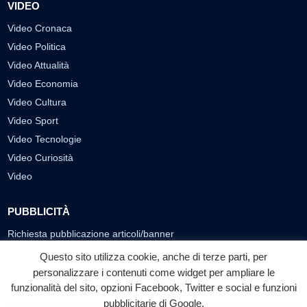
VIDEO
Video Cronaca
Video Politica
Video Attualità
Video Economia
Video Cultura
Video Sport
Video Tecnologie
Video Curiosità
Video
PUBBLICITÀ
Richiesta pubblicazione articoli/banner
Questo sito utilizza cookie, anche di terze parti, per
SEGUICI SUI SOCIAL
personalizzare i contenuti come widget per ampliare le
f
◎
▶
funzionalità del sito, opzioni Facebook, Twitter e social e funzioni
pubblicitarie di Google.