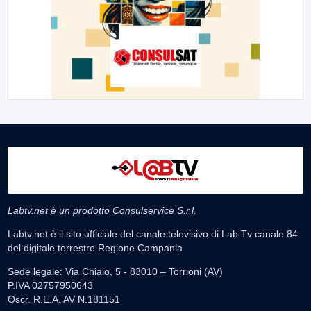
Labtv.net è un prodotto Consulservice S.r.l.
Labtv.net è il sito ufficiale del canale televisivo di Lab Tv canale 84
del digitale terrestre Regione Campania
Sede legale: Via Chiaio, 5 - 83010 – Torrioni (AV)
P.IVA 02757950643
Oscr. R.E.A. AV N.181151