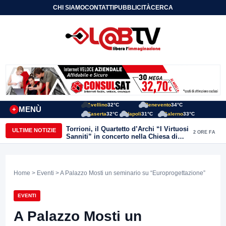
CHI SIAMO
CONTATTI
PUBBLICITÀ
CERCA
Avellino
32°C
Benevento
34°C
MENÙ
+
Caserta
32°C
Napoli
31°C
Salerno
33°C
Torrioni, il Quartetto d’Archi “I Virtuosi
ULTIME NOTIZIE
2 ORE FA
Sanniti” in concerto nella Chiesa di
San Michele Arcangelo
Home
>
Eventi
> A Palazzo Mosti un seminario su “Europrogettazione”
EVENTI
A Palazzo Mosti un