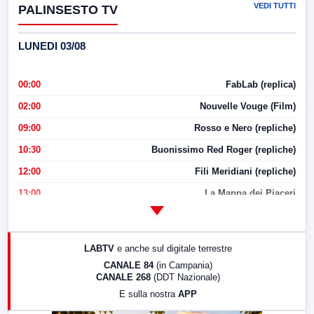
VEDI TUTTI
PALINSESTO TV
LUNEDI 03/08
00:00
FabLab (replica)
02:00
Nouvelle Vouge (Film)
09:00
Rosso e Nero (repliche)
10:30
Buonissimo Red Roger (repliche)
12:00
Fili Meridiani (repliche)
13:00
La Mappa dei Piaceri
14:00
LabNews
17:00
LabNews (replica)
LABTV
e anche sul digitale terrestre
18:30
Di Faccia e di Profilo (repliche)
CANALE 84
(in Campania)
CANALE 268
(DDT Nazionale)
19:30
LabNews (Diretta)
E sulla nostra
APP
21:00
Free Sport