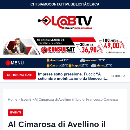
CHI SIAMO
CONTATTI
PUBBLICITÀ
CERCA
Avellino
21°C
Benevento
22°C
MENÙ
+
Caserta
25°C
Napoli
27°C
Salerno
27°C
Imprese sotto pressione, Fucci: “A
ULTIME NOTIZIE
10 ORE FA
settembre mobilitazione da Benevento
e Avellino”
Home
>
Eventi
> Al Cimarosa di Avellino il libro di Francesco Canessa
EVENTI
Al Cimarosa di Avellino il