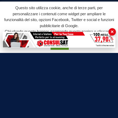
Doppio Taglio
Questo sito utilizza cookie, anche di terze parti, per
Free sport
personalizzare i contenuti come widget per ampliare le
L’Orlando Curioso
funzionalità del sito, opzioni Facebook, Twitter e social e funzioni
pubblicitarie di Google.
La Bottega di Filosofia
×
Chiudendo questo banner, scorrendo questa pagina o cliccando
Labnews
su qualunque suo elemento acconsenti all'uso dei cookie.
Le Voci del Parco
Accetta
Parliamo di…
Ricomincio da me
SEZIONI
Cronaca
Politica
Attualità
Cultura
Economia
Sport