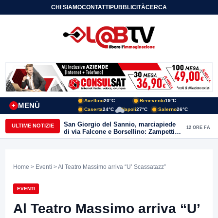
CHI SIAMO
CONTATTI
PUBBLICITÀ
CERCA
Avellino
20°C
Benevento
19°C
MENÙ
+
Caserta
24°C
Napoli
27°C
Salerno
26°C
San Giorgio del Sannio, marciapiede
ULTIME NOTIZIE
12 ORE FA
di via Falcone e Borsellino: Zampetti e
Lombardi replicano alle polemiche
Home
>
Eventi
> Al Teatro Massimo arriva “U’ Scassatazz”
EVENTI
Al Teatro Massimo arriva “U’