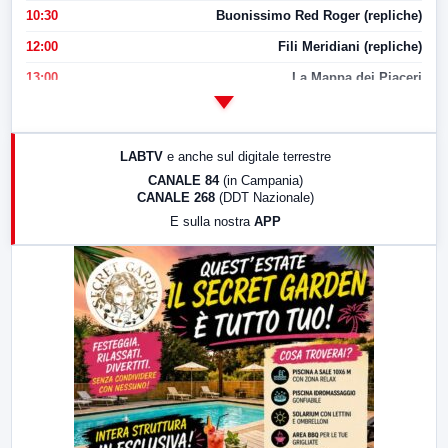
10:30
Buonissimo Red Roger (repliche)
12:00
Fili Meridiani (repliche)
13:00
La Mappa dei Piaceri
14:00
LabNews
17:00
LabNews (replica)
LABTV
e anche sul digitale terrestre
18:30
Di Faccia e di Profilo (repliche)
CANALE 84
(in Campania)
CANALE 268
(DDT Nazionale)
19:30
LabNews (Diretta)
E sulla nostra
APP
21:00
Free Sport
23:00
LabNews (replica)