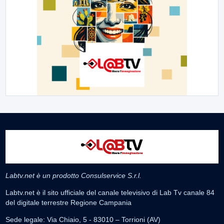
Labtv.net è un prodotto Consulservice S.r.l.
Labtv.net è il sito ufficiale del canale televisivo di Lab Tv canale 84
del digitale terrestre Regione Campania
Sede legale: Via Chiaio, 5 - 83010 – Torrioni (AV)