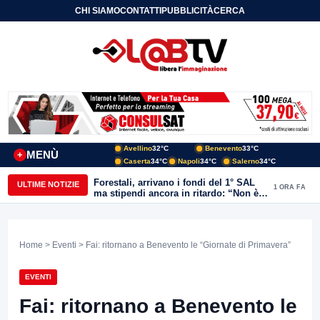
CHI SIAMO
CONTATTI
PUBBLICITÀ
CERCA
Avellino
32°C
Benevento
33°C
MENÙ
+
Caserta
34°C
Napoli
34°C
Salerno
34°C
Forestali, arrivano i fondi del 1° SAL
ULTIME NOTIZIE
1 ORA FA
ma stipendi ancora in ritardo: “Non è
più sostenibile”
Home
>
Eventi
> Fai: ritornano a Benevento le “Giornate di Primavera”
EVENTI
Fai: ritornano a Benevento le