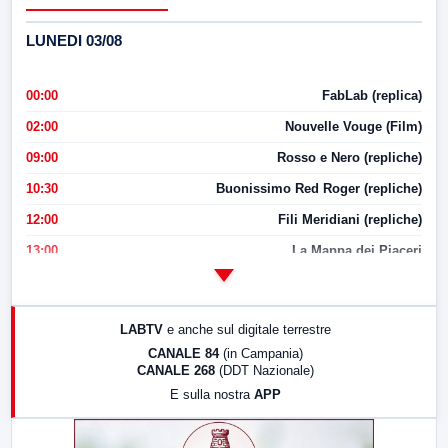
LUNEDI 03/08
00:00
FabLab (replica)
02:00
Nouvelle Vouge (Film)
09:00
Rosso e Nero (repliche)
10:30
Buonissimo Red Roger (repliche)
12:00
Fili Meridiani (repliche)
13:00
La Mappa dei Piaceri
14:00
LabNews
17:00
LabNews (replica)
LABTV
e anche sul digitale terrestre
18:30
Di Faccia e di Profilo (repliche)
CANALE 84
(in Campania)
CANALE 268
(DDT Nazionale)
19:30
LabNews (Diretta)
E sulla nostra
APP
21:00
Free Sport
23:00
LabNews (replica)