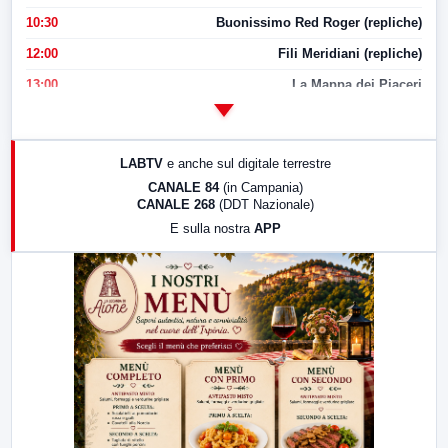
10:30
Buonissimo Red Roger (repliche)
12:00
Fili Meridiani (repliche)
13:00
La Mappa dei Piaceri
14:00
LabNews
17:00
LabNews (replica)
LABTV
e anche sul digitale terrestre
18:30
Di Faccia e di Profilo (repliche)
CANALE 84
(in Campania)
CANALE 268
(DDT Nazionale)
19:30
LabNews (Diretta)
E sulla nostra
APP
21:00
Free Sport
23:00
LabNews (replica)