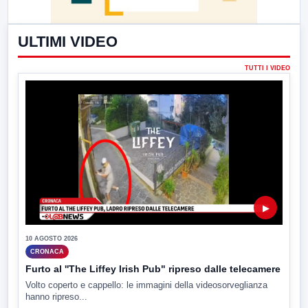
ULTIMI VIDEO
TUTTI I VIDEO
▶
10 AGOSTO 2026
CRONACA
Furto al ''The Liffey Irish Pub" ripreso dalle telecamere
Volto coperto e cappello: le immagini della videosorveglianza
hanno ripreso...