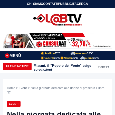
CHI SIAMO
CONTATTI
PUBBLICITÀ
CERCA
Avellino
37°C
Benevento
39°C
MENÙ
+
Caserta
36°C
Napoli
35°C
Salerno
36°C
Miasmi, il “Popolo del Ponte” esige
ULTIME NOTIZIE
2 ORE FA
spiegazioni
Home
>
Eventi
> Nella giornata dedicata alle donne si presenta il libro
“D”
EVENTI
Nella giornata dedicata alle