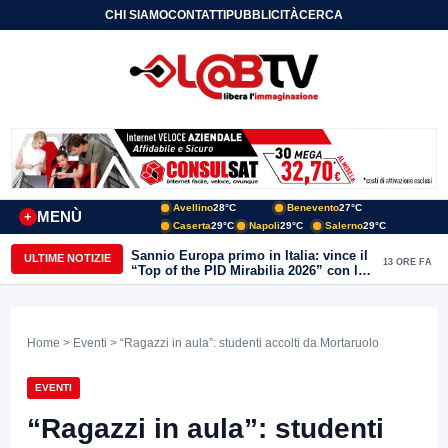
CHI SIAMO
CONTATTI
PUBBLICITÀ
CERCA
Avellino
28°C
Benevento
27°C
MENÙ
+
Caserta
29°C
Napoli
29°C
Salerno
29°C
Sannio Europa primo in Italia: vince il
ULTIME NOTIZIE
13 ORE FA
“Top of the PID Mirabilia 2026” con la
realtà virtuale nei musei del Sannio
Home
>
Eventi
> “Ragazzi in aula”: studenti accolti da Mortaruolo
EVENTI
“Ragazzi in aula”: studenti