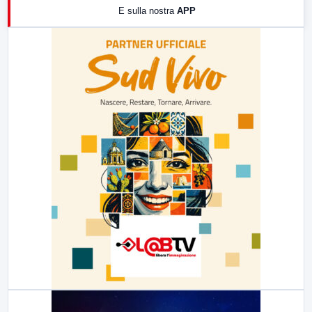
E sulla nostra
APP
21:00
Free Sport
23:00
LabNews (replica)