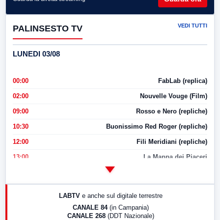
VEDI TUTTI
PALINSESTO TV
LUNEDI 03/08
00:00
FabLab (replica)
02:00
Nouvelle Vouge (Film)
09:00
Rosso e Nero (repliche)
10:30
Buonissimo Red Roger (repliche)
12:00
Fili Meridiani (repliche)
13:00
La Mappa dei Piaceri
14:00
LabNews
17:00
LabNews (replica)
LABTV
e anche sul digitale terrestre
18:30
Di Faccia e di Profilo (repliche)
CANALE 84
(in Campania)
CANALE 268
(DDT Nazionale)
19:30
LabNews (Diretta)