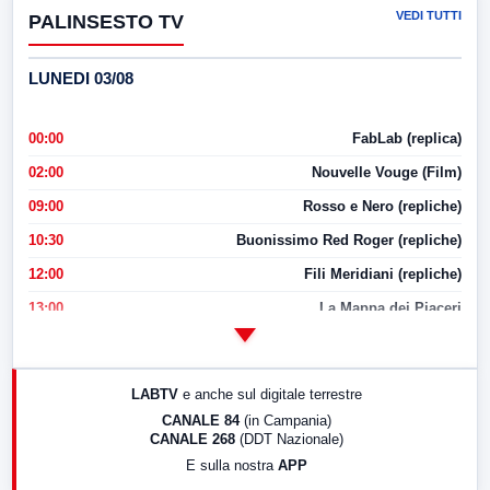
VEDI TUTTI
PALINSESTO TV
LUNEDI 03/08
00:00
FabLab (replica)
02:00
Nouvelle Vouge (Film)
09:00
Rosso e Nero (repliche)
10:30
Buonissimo Red Roger (repliche)
12:00
Fili Meridiani (repliche)
13:00
La Mappa dei Piaceri
14:00
LabNews
17:00
LabNews (replica)
LABTV
e anche sul digitale terrestre
18:30
Di Faccia e di Profilo (repliche)
CANALE 84
(in Campania)
CANALE 268
(DDT Nazionale)
19:30
LabNews (Diretta)
E sulla nostra
APP
21:00
Free Sport