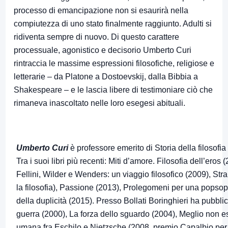
processo di emancipazione non si esaurirà nella
compiutezza di uno stato finalmente raggiunto. Adulti si
ridiventa sempre di nuovo. Di questo carattere
processuale, agonistico e decisorio Umberto Curi
rintraccia le massime espressioni filosofiche, religiose e
letterarie – da Platone a Dostoevskij, dalla Bibbia a
Shakespeare – e le lascia libere di testimoniare ciò che
rimaneva inascoltato nelle loro esegesi abituali.
Umberto Curi
è professore emerito di Storia della filosofi
Tra i suoi libri più recenti: Miti d’amore. Filosofia dell’ero
Fellini, Wilder e Wenders: un viaggio filosofico (2009), Str
la filosofia), Passione (2013), Prolegomeni per una popsop
della duplicità (2015). Presso Bollati Boringhieri ha pubbl
guerra (2000), La forza dello sguardo (2004), Meglio non e
umana fra Eschilo e Nietzsche (2008, premio Capalbio per la