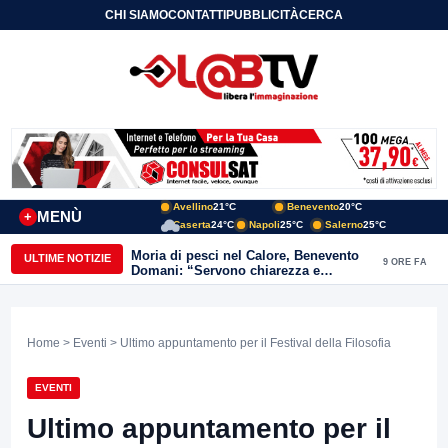
CHI SIAMO
CONTATTI
PUBBLICITÀ
CERCA
Avellino
21°C
Benevento
20°C
MENÙ
+
Caserta
24°C
Napoli
25°C
Salerno
25°C
Moria di pesci nel Calore, Benevento
ULTIME NOTIZIE
9 ORE FA
Domani: “Servono chiarezza e
approfondimenti sulla gestione
ambientale”
Home
>
Eventi
> Ultimo appuntamento per il Festival della Filosofia
EVENTI
Ultimo appuntamento per il