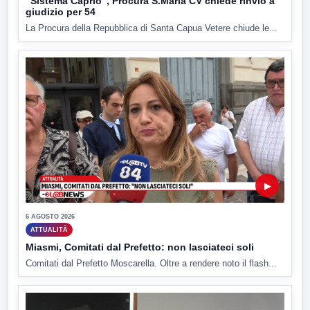
"Sistema Caprio", Procura S.Maria CV chiede rinvio a
giudizio per 54
La Procura della Repubblica di Santa Capua Vetere chiude le...
▶
6 AGOSTO 2026
ATTUALITÀ
Miasmi, Comitati dal Prefetto: non lasciateci soli
Comitati dal Prefetto Moscarella. Oltre a rendere noto il flash...