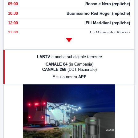
09:00
Rosso e Nero (repliche)
10:30
Buonissimo Red Roger (repliche)
12:00
Fili Meridiani (repliche)
13:00
La Mappa dei Piaceri
14:00
LabNews
17:00
LabNews (replica)
LABTV
e anche sul digitale terrestre
18:30
Di Faccia e di Profilo (repliche)
CANALE 84
(in Campania)
CANALE 268
(DDT Nazionale)
19:30
LabNews (Diretta)
E sulla nostra
APP
21:00
Free Sport
23:00
LabNews (replica)