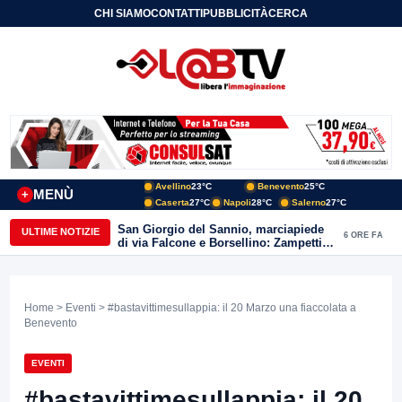
CHI SIAMO
CONTATTI
PUBBLICITÀ
CERCA
Avellino
23°C
Benevento
25°C
MENÙ
+
Caserta
27°C
Napoli
28°C
Salerno
27°C
San Giorgio del Sannio, marciapiede
ULTIME NOTIZIE
6 ORE FA
di via Falcone e Borsellino: Zampetti e
Lombardi replicano alle polemiche
Home
>
Eventi
> #bastavittimesullappia: il 20 Marzo una fiaccolata a
Benevento
EVENTI
#bastavittimesullappia: il 20