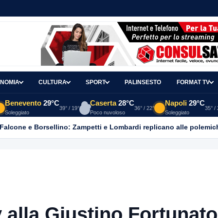
NOMIA
CULTURA
SPORT
PALINSESTO
FORMAT TV
Benevento
29°C
Caserta
28°C
Napoli
29°C
39° / 19°
36° / 22°
35° /
Soleggiato
Poco nuvoloso
Soleggiato
 Falcone e Borsellino: Zampetti e Lombardi replicano alle polemic
 alla Giustino Fortunato