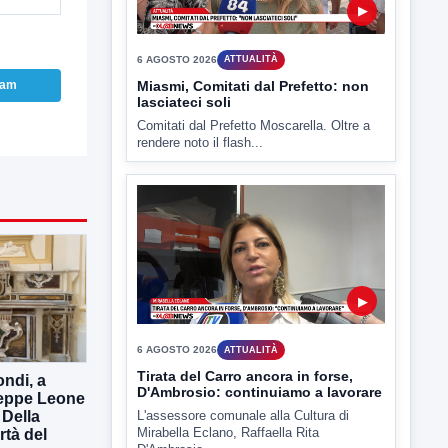
▶
6 AGOSTO 2026
ATTUALITÀ
Miasmi, Comitati dal Prefetto: non
ram
lasciateci soli
Comitati dal Prefetto Moscarella. Oltre a
rendere noto il flash...
▶
6 AGOSTO 2026
ATTUALITÀ
Tirata del Carro ancora in forse,
ndi, a
D'Ambrosio: continuiamo a lavorare
seppe Leone
 Della
L'assessore comunale alla Cultura di
Mirabella Eclano, Raffaella Rita
rtà del