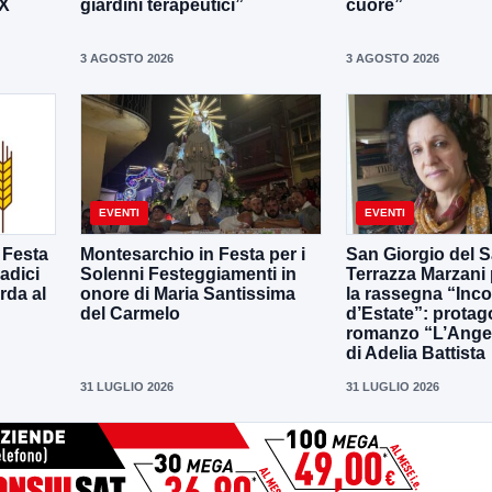
IX
giardini terapeutici”
cuore”
3 AGOSTO 2026
3 AGOSTO 2026
EVENTI
EVENTI
 Festa
Montesarchio in Festa per i
San Giorgio del S
adici
Solenni Festeggiamenti in
Terrazza Marzani
rda al
onore di Maria Santissima
la rassegna “Inco
del Carmelo
d’Estate”: protago
romanzo “L’Ange
di Adelia Battista
31 LUGLIO 2026
31 LUGLIO 2026