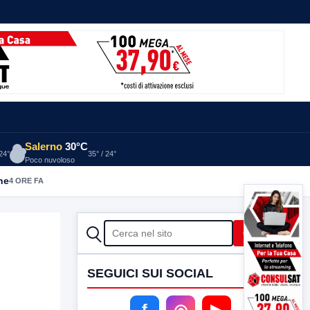
Salerno
30°C
 24°
35° / 24°
Poco nuvoloso
he
4 ORE FA
CERCA
Cerca
SEGUICI SUI SOCIAL
f
◎
▶