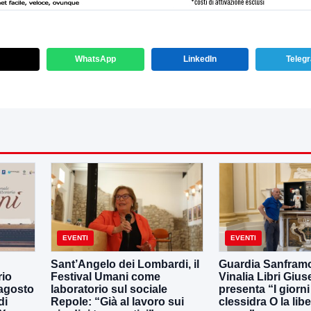
WhatsApp
LinkedIn
Teleg
EVENTI
EVENTI
Sant’Angelo dei Lombardi, il
Guardia Sanframo
rio
Festival Umani come
Vinalia Libri Giu
 agosto
laboratorio sul sociale
presenta “I giorni
di
Repole: “Già al lavoro sui
clessidra O la libe