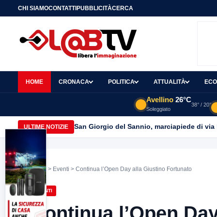
CHI SIAMO
CONTATTI
PUBBLICITÀ
CERCA
HOME
CRONACA
POLITICA
ATTUALITÀ
ECO
Avellino
26°C
38° / 20°
Soleggiato
San Giorgio del Sannio, marciapiede di via
ULTIME NOTIZIE
Home
>
Eventi
> Continua l’Open Day alla Giustino Fortunato
EVENTI
Continua l’Open Day