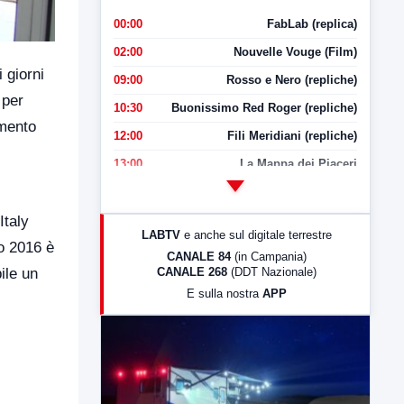
00:00
FabLab (replica)
02:00
Nouvelle Vouge (Film)
 giorni
09:00
Rosso e Nero (repliche)
 per
10:30
Buonissimo Red Roger (repliche)
amento
12:00
Fili Meridiani (repliche)
13:00
La Mappa dei Piaceri
14:00
LabNews
17:00
LabNews (replica)
Italy
LABTV
e anche sul digitale terrestre
to 2016 è
18:30
Di Faccia e di Profilo (repliche)
CANALE 84
(in Campania)
CANALE 268
(DDT Nazionale)
ile un
19:30
LabNews (Diretta)
E sulla nostra
APP
21:00
Free Sport
23:00
LabNews (replica)