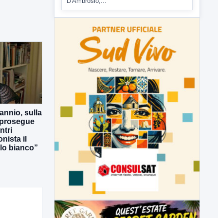
D'Ambrosio,...
annio, sulla
 prosegue
ntri
nista il
lo bianco”