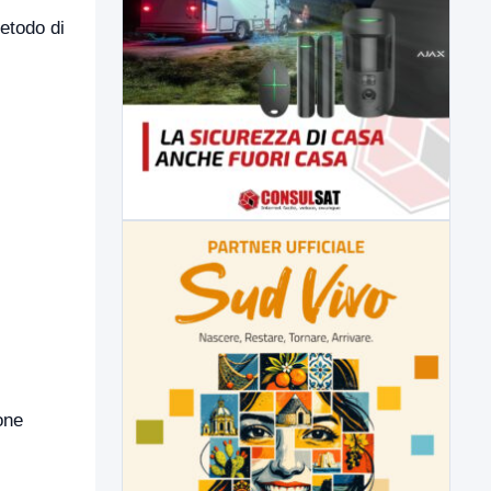
metodo di
one