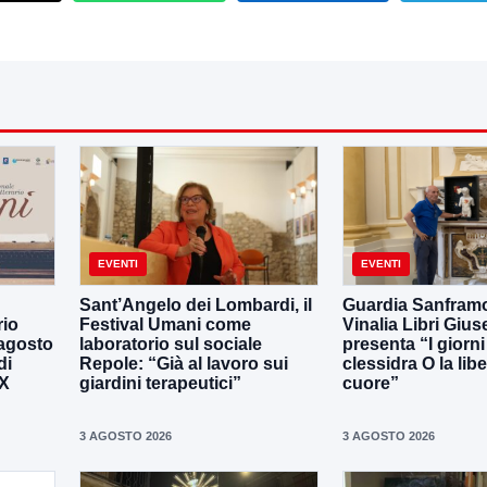
EVENTI
EVENTI
Sant’Angelo dei Lombardi, il
Guardia Sanframo
rio
Festival Umani come
Vinalia Libri Giu
 agosto
laboratorio sul sociale
presenta “I giorni
di
Repole: “Già al lavoro sui
clessidra O la libe
IX
giardini terapeutici”
cuore”
3 AGOSTO 2026
3 AGOSTO 2026