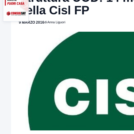
della Cisl FP
9 MARZO 2016
di Anna Liguori