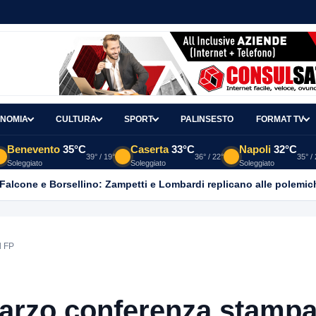
NOMIA
CULTURA
SPORT
PALINSESTO
FORMAT TV
Benevento
35°C
Caserta
33°C
Napoli
32°C
39° / 19°
36° / 22°
35° /
Soleggiato
Soleggiato
Soleggiato
 Falcone e Borsellino: Zampetti e Lombardi replicano alle polemic
l FP
marzo conferenza stamp