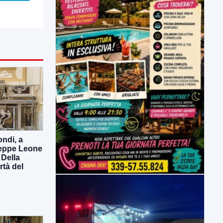
ndi, a
seppe Leone
 Della
rtà del