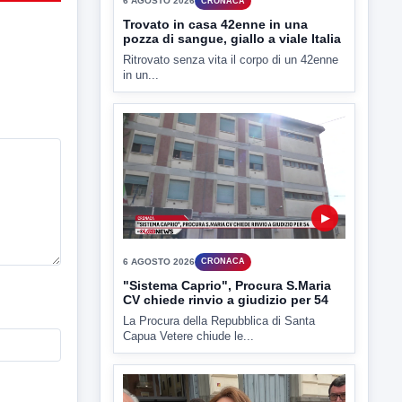
6 AGOSTO 2026
CRONACA
Trovato in casa 42enne in una
pozza di sangue, giallo a viale Italia
Ritrovato senza vita il corpo di un 42enne
in un...
▶
6 AGOSTO 2026
CRONACA
"Sistema Caprio", Procura S.Maria
CV chiede rinvio a giudizio per 54
La Procura della Repubblica di Santa
Capua Vetere chiude le...