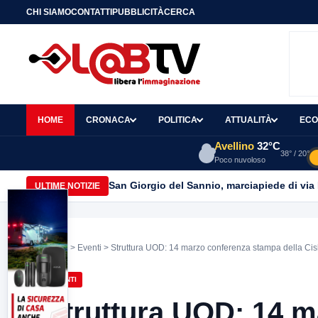
CHI SIAMO
CONTATTI
PUBBLICITÀ
CERCA
HOME
CRONACA
POLITICA
ATTUALITÀ
ECO
Avellino
32°C
38° / 20°
Poco nuvoloso
San Giorgio del Sannio, marciapiede di via
ULTIME NOTIZIE
Home
>
Eventi
> Struttura UOD: 14 marzo conferenza stampa della Cis
EVENTI
Struttura UOD: 14 