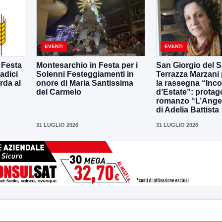
EVENTI
EVENTI
 Festa
Montesarchio in Festa per i
San Giorgio del S
adici
Solenni Festeggiamenti in
Terrazza Marzani
rda al
onore di Maria Santissima
la rassegna “Inco
del Carmelo
d’Estate”: protago
romanzo “L’Ange
di Adelia Battista
31 LUGLIO 2026
31 LUGLIO 2026