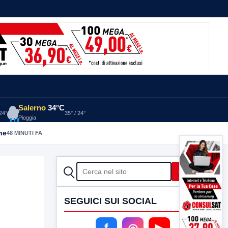
Salerno
34°C
 24°
35° / 24°
Pioggia
he
48 MINUTI FA
CERCA
Cerca
SEGUICI SUI SOCIAL
a
f
◎
▶