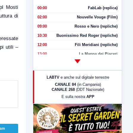
pl Mosti
00:00
FabLab (replica)
uttura di
02:00
Nouvelle Vouge (Film)
09:00
Rosso e Nero (repliche)
10:30
Buonissimo Red Roger (repliche)
teressate
12:00
Fili Meridiani (repliche)
 utili –
13:00
La Mappa dei Piaceri
14:00
LabNews
17:00
LabNews (replica)
LABTV
e anche sul digitale terrestre
18:30
Di Faccia e di Profilo (repliche)
CANALE 84
(in Campania)
CANALE 268
(DDT Nazionale)
19:30
LabNews (Diretta)
E sulla nostra
APP
21:00
Free Sport
23:00
LabNews (replica)
ram